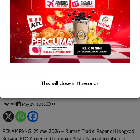
BERITA AM
TEMPATAN
This will close in
10
seconds
Tiga hari rumah terbuka Rumah Tradisi Papar, ambuyat
dan kava tarikan utama Kaamatan
Ray Bull
0
May 29, 2026
PENAMPANG: 29 Mei 2026 – Rumah Tradisi Papar di Hongkod
Koisaan KDCA mencuri tumpuan Pesta Kaamatan tahun ini