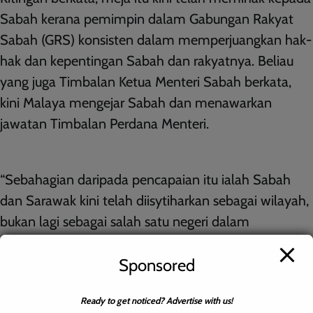
Sabah kerana pemimpin dalam Gabungan Rakyat
Sabah (GRS) konsisten dalam memperjuangkan hak-
hak dan kepentingan Sabah dan rakyatnya. Beliau
yang juga Timbalan Ketua Menteri Sabah berkata,
kini Malaya mengejar Sabah dan menawarkan
jawatan Timbalan Perdana Menteri.
“Sebahagian daripada pencapaian itu ialah Sabah
dan Sarawak kini telah diisytiharkan sebagai wilayah,
bukan lagi sebagai salah satu negeri dalam
persekutuan. Ini satu langkah yang dilihat sebagai
Sponsored
pengiktirafan kedudukan kita sebagai rakan kongsi
yang sama,” katanya.
Ready to get noticed? Advertise with us!