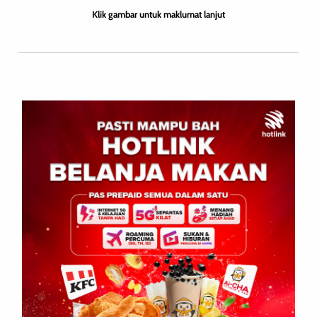
Klik gambar untuk maklumat lanjut
Konsep ini mesti dipertahankan di mana kita
perlukan pejuang untuk memperjuangkan
kepentingan dan hak-hak kita dalam kerajaan pusat.
Sabah adalah rakan kongsi dengan Malaya tetapi
bukan di bawah telunjuk mereka.
Kitingan menegaskan bahawa politik Sabah tidak
sama dengan politik Malaya. Sabah mahukan
jenama politiknya sendiri.
Tidak mahu lagi ‘cincin diikat di hidung seperti kerbau’
dan ditarik-tarik. Sabah mahu jadi seperti Sarawak.
– Tv Sabah News
Posted in
Ulasan Berita Semasa