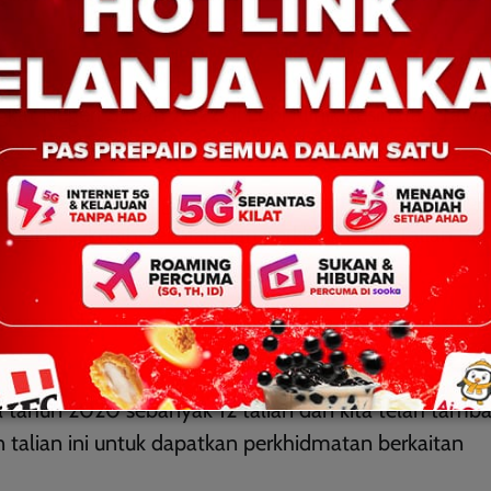
at Negeri Sabah 2022 di Lobi Klinik Kesihatan Tawau
Tawau, Dr Shameer Khan Sulaiman.
ah mengadakan program saringan mental di kampung-
ntal di sekolah-sekolah dan perkhidmatan Talian Ba
bersemuka dan secara online kerana kita ada pasukan
ada tahun 2020 sebanyak 12 talian dan kita telah tamb
 talian ini untuk dapatkan perkhidmatan berkaitan