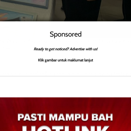
Sponsored
an Mental Sedunia Peringkat Negeri Sabah 2022 di Lobi Klinik Kes
Tawau.
Ready to get noticed? Advertise with us!
Klik gambar untuk maklumat lanjut
egara yang merekodkan prevalens kemurungan tertinggi
KNS), Dr. Asits Sanna berkata, pihaknya juga telah
2 individu dan hasilnya 107 orang dirujuk kepada pak
lami tekanan, keresahan dan kemurungan sebab itu di
ngani, mengurangkan dan mencegah masalah mental 