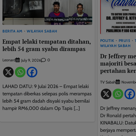
BERITA AM
WILAYAH SABAH
Empat lelaki tempatan ditahan,
POLITIK
PRU15
WILAYAH SABAH
lebih 54 gram syabu dirampas
Dr Jeffrey 
Leonard
0
July 9, 2026
majoriti bes
pertahan ker
TV Sabah
Novembe
LAHAD DATU: 9 Julai 2026 – Empat lelaki
tempatan diberkas selepas polis merampas
lebih 54 gram dadah disyaki syabu bernilai
hampir RM6,000 dalam Op Tapis […]
Dr Jeffrey menang
Dr Ronald pertah
KINABALU: Datuk S
berjaya memperta