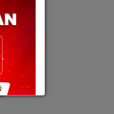
, hari
ntuan
 di
ah