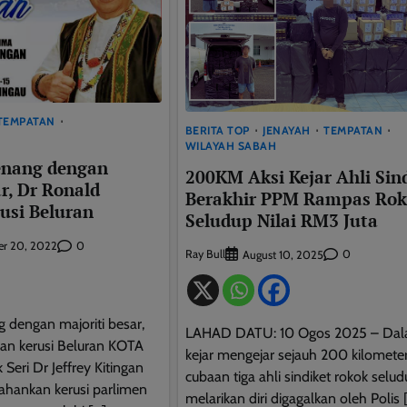
TEMPATAN
BERITA TOP
JENAYAH
TEMPATAN
WILAYAH SABAH
menang dengan
200KM Aksi Kejar Ahli Sin
ar, Dr Ronald
Berakhir PPM Rampas Ro
usi Beluran
Seludup Nilai RM3 Juta
0
r 20, 2022
Ray Bull
0
August 10, 2025
 dengan majoriti besar,
LAHAD DATU: 10 Ogos 2025 – Dal
an kerusi Beluran KOTA
kejar mengejar sejauh 200 kilometer
eri Dr Jeffrey Kitingan
cubaan tiga ahli sindiket rokok selu
hankan kerusi parlimen
melarikan diri digagalkan oleh Polis 