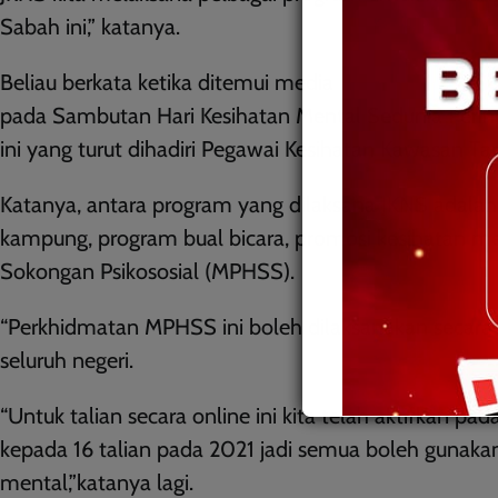
Sabah ini,” katanya.
Beliau berkata ketika ditemui media
pada Sambutan Hari Kesihatan Mental Sedunia Peringk
ini yang turut dihadiri Pegawai Kesihatan Kawasan 
Katanya, antara program yang dilaksana JKNS adal
kampung, program bual bicara, promosi kesihatan me
Sokongan Psikososial (MPHSS).
“Perkhidmatan MPHSS ini boleh dilaksanakan secara 
seluruh negeri.
“Untuk talian secara online ini kita telah aktifkan p
kepada 16 talian pada 2021 jadi semua boleh gunakan
mental,”katanya lagi.