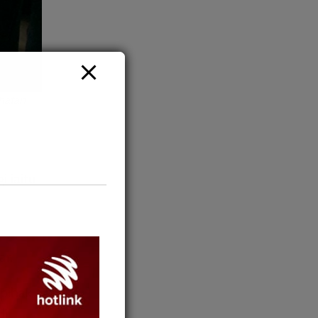
ihatan
 iaitu
ar.
 pihak
di