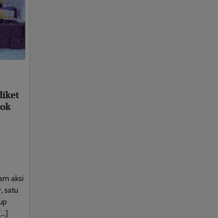
diket
kok
am aksi
, satu
dup
[…]