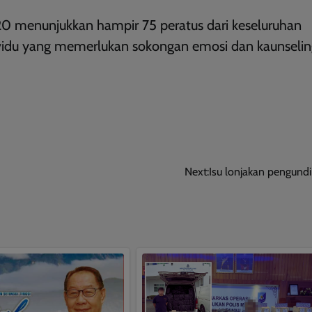
0 menunjukkan hampir 75 peratus dari keseluruhan
ividu yang memerlukan sokongan emosi dan kaunselin
This will close in
9
seconds
Next:
Isu lonjakan pengund