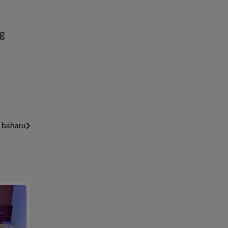
g
i baharu