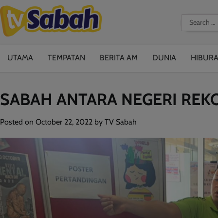
Skip
to
Search
content
for:
UTAMA
TEMPATAN
BERITA AM
DUNIA
HIBUR
SABAH ANTARA NEGERI REKO
Posted on
October 22, 2022
by
TV Sabah