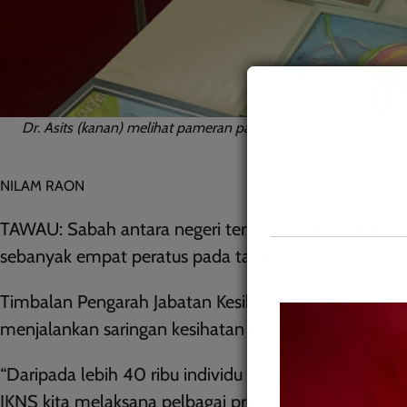
Dr. Asits (kanan) melihat pameran pada Sambutan Hari Kesihat
NILAM RAON
TAWAU: Sabah antara negeri tertinggi dari seluruh n
sebanyak empat peratus pada tahun lepas.
Timbalan Pengarah Jabatan Kesihatan Negeri Sabah (J
menjalankan saringan kesihatan mental ke atas 40,52
“Daripada lebih 40 ribu individu itu ada yang menga
JKNS kita melaksana pelbagai program untuk mena