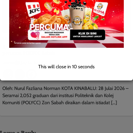
BERITA AM
2,052 graduan TVET diraikan dalam konvokesyen
pertama POLYCC Sabah
Leonard
0
July 28, 2026
This will close in
9
seconds
Oleh: Nurul Fazliana Norman KOTA KINABALU: 28 Julai 2026 –
Seramai 2,052 graduan dari institusi Politeknik dan Kolej
Komuniti (POLYCC) Zon Sabah diraikan dalam istiadat […]
Leave a Reply