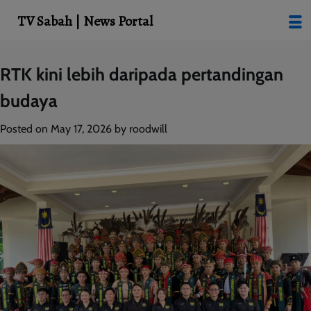
modal-check
TV Sabah | News Portal
Skip
RTK kini lebih daripada pertandingan
to
budaya
content
Posted on
May 17, 2026
by
roodwill