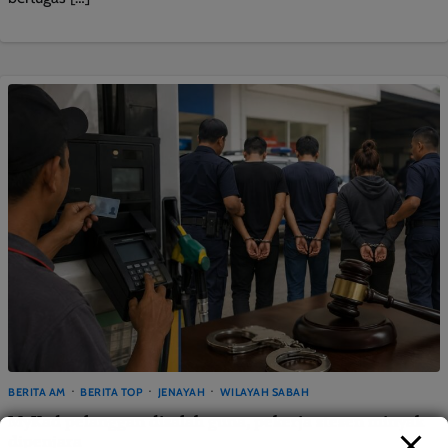
BERITA AM
BERITA TOP
JENAYAH
WILAYAH SABAH
MyKad pelanggan disalah guna, pekerja stesen minyak
dipenjara