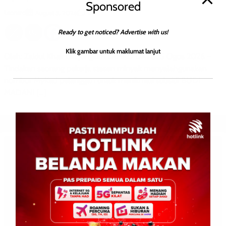
Sponsored
Leonard
0
August 5, 2026
Ready to get noticed? Advertise with us!
Klik gambar untuk maklumat lanjut
Oleh: Zaidul Khair bin Jungkim LAHAD DATU: 5 Ogos 2026 –
Tindakan seorang pekerja stesen minyak menyalahgunakan
nombor MyKad pelanggan untuk menikmati subsidi BUDI
MADANI […]