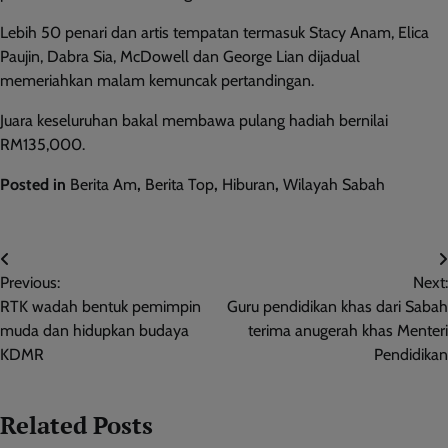
Lebih 50 penari dan artis tempatan termasuk Stacy Anam, Elica
Paujin, Dabra Sia, McDowell dan George Lian dijadual
memeriahkan malam kemuncak pertandingan.
Juara keseluruhan bakal membawa pulang hadiah bernilai
RM135,000.
Posted in
Berita Am
,
Berita Top
,
Hiburan
,
Wilayah Sabah
Post
Previous:
Next:
navigation
RTK wadah bentuk pemimpin
Guru pendidikan khas dari Sabah
muda dan hidupkan budaya
terima anugerah khas Menteri
KDMR
Pendidikan
Related Posts