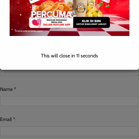
Comment
*
This will close in
10
seconds
Name
*
Email
*