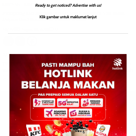
BERITA AM
BERITA TOP
Ready to get noticed? Advertise with us!
Pumpung Hai Borneo 2025: Dayak Satukan Visi Masa
Klik gambar untuk maklumat lanjut
Depan Dari Borneo ke Pentas Dunia
Ray Bull
0
August 23, 2025
PALANGKARAYA: 22 Ogos 2025 – Forum Dayak Borneo (BDF)
yang berlangsung di Palangkaraya menghimpunkan pemimpin,
tokoh adat, ahli akademik, NGO, dan generasi muda dari seluruh
[…]
Leave a Reply
Your email address will not be published.
Required fields are
marked
*