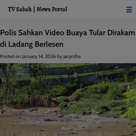
modal-check
TV Sabah | News Portal
Skip
Polis Sahkan Video Buaya Tular Dirakam
to
di Ladang Berlesen
content
Posted on
January 14, 2026
by
jacyntha