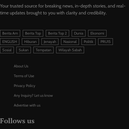
Your trusted source for breaking news, in-depth stories, and real-
time updates brought to you with clarity and credibility.
Berita Am
Berita Top
Berita Top 2
Dunia
Ekonomi
ENGLISH
Hiburan
Jenayah
Nasional
Politik
PRU15
Sosial
Sukan
Tempatan
Wilayah Sabah
About Us
Terms of Use
Privacy Policy
Any Inquiry? Let us know
Advertise with us
Follows us