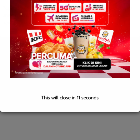
Papar, 5 Julai 2025 – Impian dua keluarga dari Parlimen Papar
untuk memiliki kediaman selesa akhirnya tercapai apabila
permohonan mereka di bawah Program Rumah Mesra […]
Leave a Reply
Your email address will not be published.
Required fields are
marked
*
Comment
*
This will close in
10
seconds