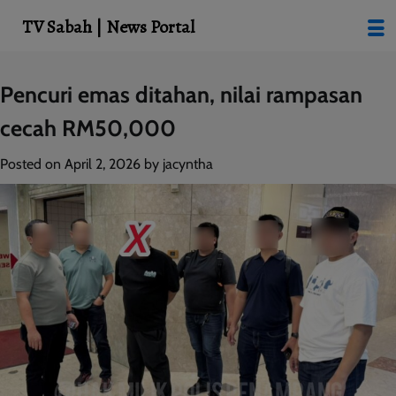
modal-check
TV Sabah | News Portal
Skip
Pencuri emas ditahan, nilai rampasan
to
cecah RM50,000
content
Posted on
April 2, 2026
by
jacyntha