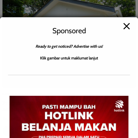
Sponsored
Ready to get noticed? Advertise with us!
Klik gambar untuk maklumat lanjut
BERITA AM
TEMPATAN
WILAYAH SABAH
Program Rumah Mesra SMJ Penuhi Impian Dua
Keluarga
Ray Bull
0
July 5, 2025