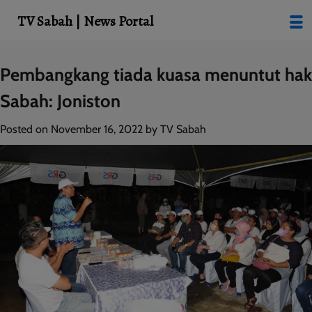
modal-check
TV Sabah | News Portal
Skip
Pembangkang tiada kuasa menuntut hak
to
Sabah: Joniston
content
Posted on
November 16, 2022
by
TV Sabah