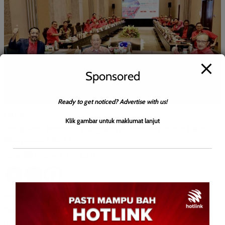
Sponsored
Ready to get noticed? Advertise with us!
POLITIK
Klik gambar untuk maklumat lanjut
Hajiji Seru Pimpinan Gagasan Rakyat Perkukuh Usaha
Menjelang PRN17
Leonard
0
October 9, 2025
KOTA KINABALU: 9 Oktober 2025 – Presiden Parti Gagasan
Rakyat Sabah (Gagasan Rakyat), Datuk Seri Hajiji Noor
menggesa semua pimpinan parti di setiap peringkat