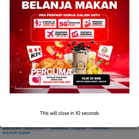
mempertingkatkan […]
This will close in
9
seconds
BERITA AM
BERITA TOP 1
NASIONAL
POLITIK
TEMPATAN
WILAYAH SABAH