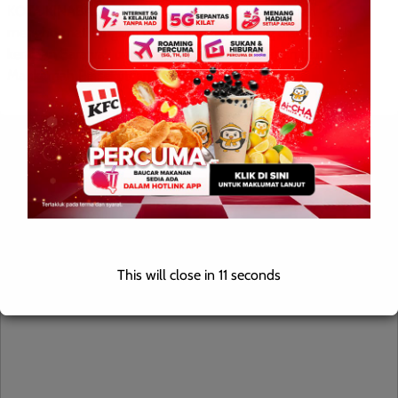
KOTA KINABALU: 24 Februari 2026 – Rakyat Sabah
menghormati langkah berani dan tepat yang diambil oleh
kerajaan Sarawak untuk mendapatkan ketetapan dari
Mahkamah Persekutuan mengenai […]
Leave a Reply
Your email address will not be published.
Required fields are
marked
*
Comment
*
This will close in
10
seconds