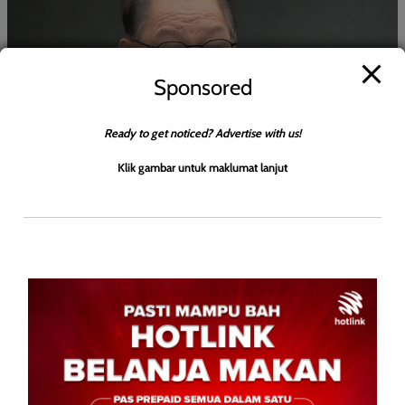
Sponsored
Ready to get noticed? Advertise with us!
Klik gambar untuk maklumat lanjut
BERITA AM
BERITA TOP 1
NASIONAL
WILAYAH SABAH
Sabah Mesti Sokong Sarawak dalam rujukan
Perlembagaan PDA74
David E.
0
February 24, 2026