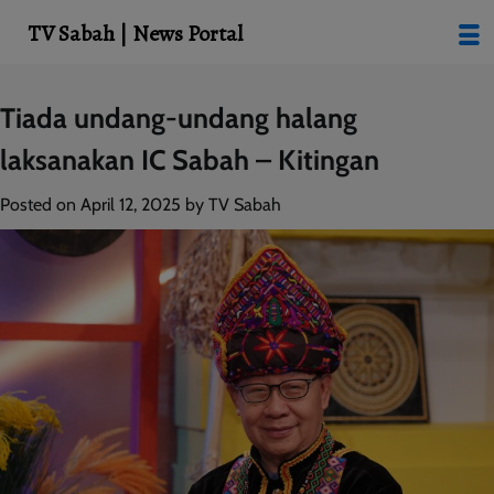
modal-check
TV Sabah | News Portal
Skip
Tiada undang-undang halang
to
laksanakan IC Sabah – Kitingan
content
Posted on
April 12, 2025
by
TV Sabah