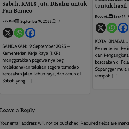
Sabah, RM18 Juta Disalur untuk
tunjuk hasil
Pan Borneo
Roodwill
June 25,
Ray Bull
0
September 19, 2025
KOTA KINABALU: 
SANDAKAN: 19 September 2025 –
Kementerian Peri
Kementerian Kerja Raya (KKR)
dan Pengangkuta
menggerakkan pegawainya bagi
kesesakan di Pel
melaksanakan taksiran segera terhadap
Sepanggar mula m
kerosakan jalan, lebuh raya, dan cerun di
tempoh […]
Sabah yang […]
Leave a Reply
Your email address will not be published.
Required fields are mar