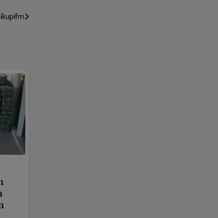
ikupifm
n
n
n