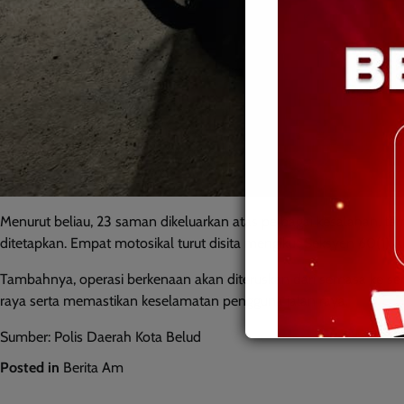
Menurut beliau, 23 saman dikeluarkan atas pelbagai kesalahan, t
ditetapkan. Empat motosikal turut disita mengikut Seksyen 60(1) A
Tambahnya, operasi berkenaan akan diteruskan dari semasa ke s
raya serta memastikan keselamatan pengguna jalan raya.
Sumber: Polis Daerah Kota Belud
Posted in
Berita Am