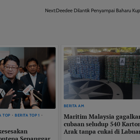
Next:
Deedee Dilantik Penyampai Baharu Kup
This will close in
9
seconds
BERITA AM
Maritim Malaysia gagalka
A TOP
BERITA TOP 1
cubaan seludup 540 Karto
kesesakan
Arak tanpa cukai di Labua
ontena Sepanggar