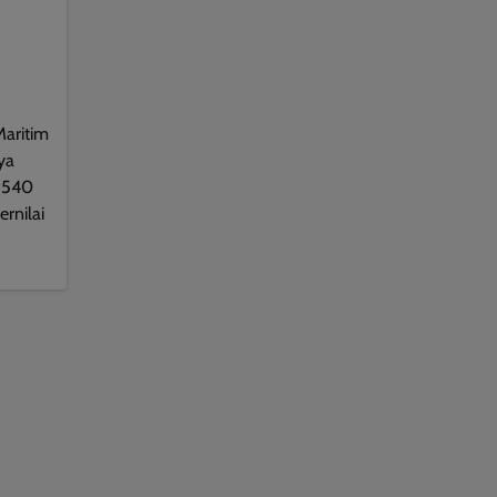
Maritim
ya
 540
rnilai