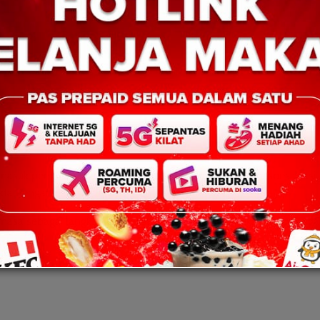
ermasuk pengubahsuaian motosikal yang tidak mematuhi spesifikasi
kta Pengangkutan Jalan 1987 untuk siasatan lanjut.
emasa sebagai langkah pencegahan bagi mengurangkan kemalangan