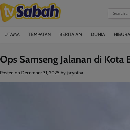
Skip
to
Search
content
for:
UTAMA
TEMPATAN
BERITA AM
DUNIA
HIBUR
Ops Samseng Jalanan di Kota 
Posted on
December 31, 2025
by
jacyntha