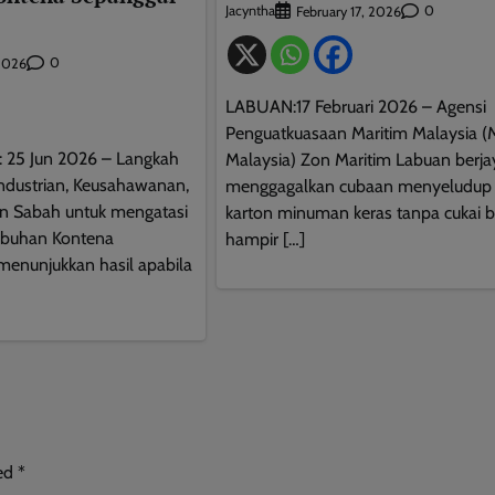
Jacyntha
0
February 17, 2026
0
 2026
LABUAN:17 Februari 2026 – Agensi
Penguatkuasaan Maritim Malaysia (
25 Jun 2026 – Langkah
Malaysia) Zon Maritim Labuan berja
ndustrian, Keusahawanan,
menggagalkan cubaan menyeludup
n Sabah untuk mengatasi
karton minuman keras tanpa cukai be
abuhan Kontena
hampir […]
enunjukkan hasil apabila
ked
*