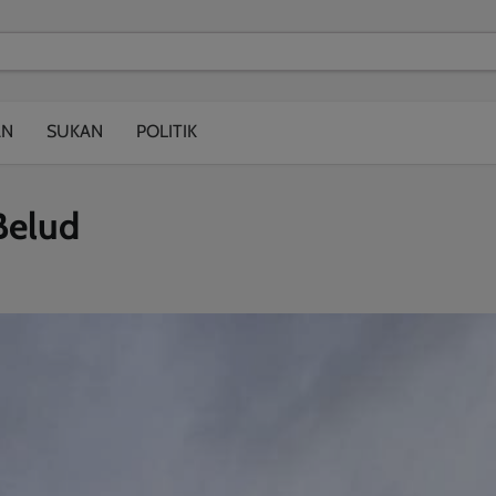
modal-check
AN
SUKAN
POLITIK
Belud