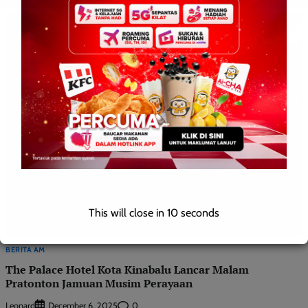
This will close in
9
seconds
BERITA AM
The Palace Hotel Kota Kinabalu Lancar Malam
Pratonton Jamuan Musim Perayaan
Leonard
0
December 6, 2025