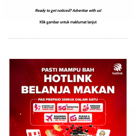
Ready to get noticed? Advertise with us!
Klik gambar untuk maklumat lanjut
DUNIA
EKONOMI
ENGLISH
NASIONAL
POLITIK
WILAYAH SABAH
Wakil Belia Filipina Tolak Gesaan Senator Hidupkan
Semula Tuntutan Sabah
Roodwill
0
March 29, 2026
Wakil Belia Filipina Tolak Gesaan Senator Hidupkan Semula
Tuntutan Sabah FILIPINA : 29 Mac 2026 — Seorang penyelaras
hal ehwal Model United Nations bagi Diplobate […]
Leave a Reply