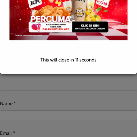
Your email address will not be published.
Required fields are
marked
*
Comment
*
This will close in
10
seconds
Name
*
Email
*