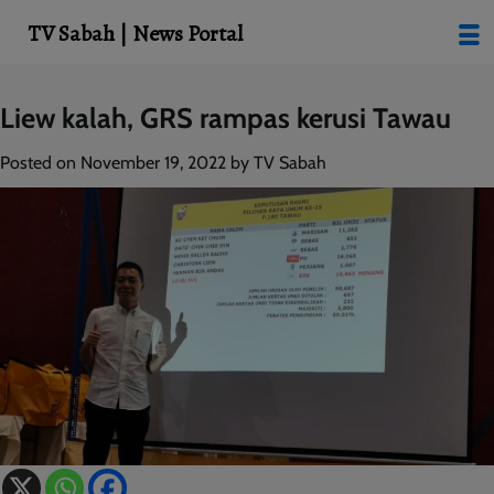
modal-check
TV Sabah | News Portal
Skip
Liew kalah, GRS rampas kerusi Tawau
to
content
Posted on
November 19, 2022
by
TV Sabah