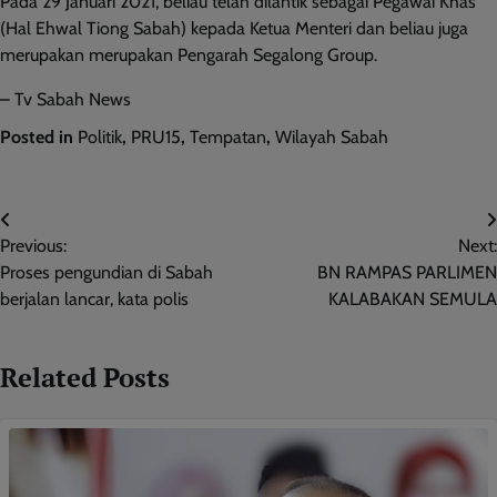
Pada 29 Januari 2021, beliau telah dilantik sebagai Pegawai Khas
(Hal Ehwal Tiong Sabah) kepada Ketua Menteri dan beliau juga
merupakan merupakan Pengarah Segalong Group.
– Tv Sabah News
Posted in
Politik
,
PRU15
,
Tempatan
,
Wilayah Sabah
Post
Previous:
Next:
navigation
Proses pengundian di Sabah
BN RAMPAS PARLIMEN
berjalan lancar, kata polis
KALABAKAN SEMULA
Related Posts