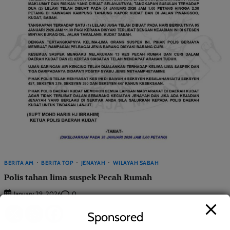
BERITA AM
BERITA TOP
JENAYAH
WILAYAH SABAH
Polis tahan lima suspek Pecah Rumah
0
January 29, 2026
Sponsored