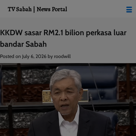
modal-check
TV Sabah | News Portal
Skip
KKDW sasar RM2.1 bilion perkasa luar
to
bandar Sabah
content
Posted on
July 6, 2026
by
roodwill