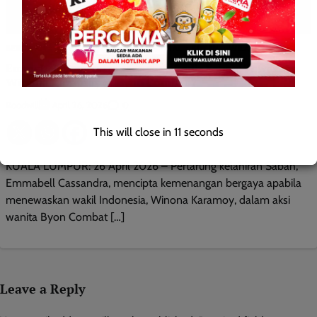
BERITA AM
DUNIA
ISTIMEWA
NASIONAL
SUKAN
WILAYAH SABAH
Emmabell Cassandra Menang, ‘Gadis Sabah’ Tewaskan
Winona Karamoy di Byon Combat 7
Roodwill
0
April 26, 2026
This will close in
10
seconds
KUALA LUMPUR: 26 April 2026 – Pertarung kelahiran Sabah,
Emmabell Cassandra, mencipta kemenangan bergaya apabila
menewaskan wakil Indonesia, Winona Karamoy, dalam aksi
wanita Byon Combat […]
Leave a Reply