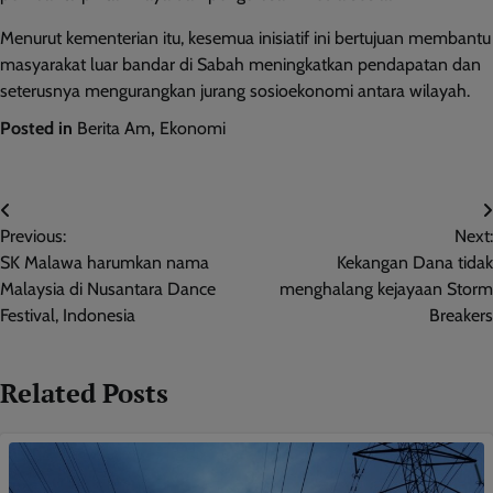
Menurut kementerian itu, kesemua inisiatif ini bertujuan membantu
masyarakat luar bandar di Sabah meningkatkan pendapatan dan
seterusnya mengurangkan jurang sosioekonomi antara wilayah.
Posted in
Berita Am
,
Ekonomi
Post
Previous:
Next:
navigation
SK Malawa harumkan nama
Kekangan Dana tidak
Malaysia di Nusantara Dance
menghalang kejayaan Storm
Festival, Indonesia
Breakers
Related Posts