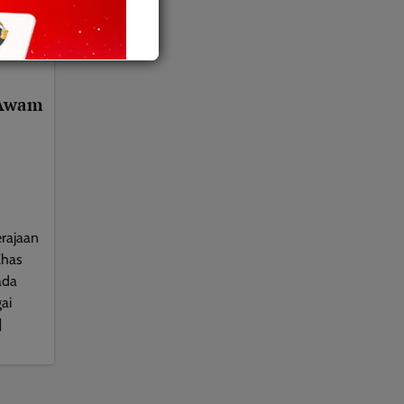
 Awam
rajaan
Khas
ada
ai
]