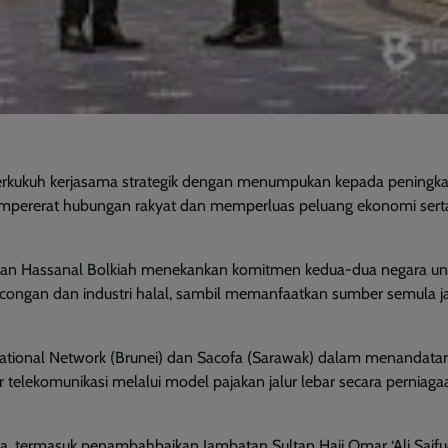
rkukuh kerjasama strategik dengan menumpukan kepada peningk
empererat hubungan rakyat dan memperluas peluang ekonomi sert
ultan Hassanal Bolkiah menekankan komitmen kedua-dua negara un
lancongan dan industri halal, sambil memanfaatkan sumber semula j
ational Network (Brunei) dan Sacofa (Sarawak) dalam menandata
telekomunikasi melalui model pajakan jalur lebar secara perniaga
a, termasuk penambahbaikan Jambatan Sultan Haji Omar ‘Ali Saifu