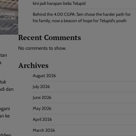
kini jadi harapan belia Telupid
Behind the 4.00 CGPA: Sen chose the harder path for
his family, now a beacon of hope for Telupid’s youth
Recent Comments
No comments to show.
atan
a
Archives
August 2026
tuk
July 2026
adi dan
June 2026
ngani
May 2026
an ke
April 2026
March 2026
ddien,