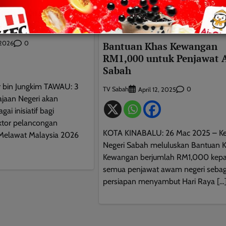
kuh pelancongan
26-2027 – Hajiji
EKONOMI
NASIONAL
0
 2026
Bantuan Khas Kewangan
RM1,000 untuk Penjawat
Sabah
ir bin Jungkim TAWAU: 3
TV Sabah
0
April 12, 2025
jaan Negeri akan
ai inisiatif bagi
tor pelancongan
KOTA KINABALU: 26 Mac 2025 – Ke
elawat Malaysia 2026
Negeri Sabah meluluskan Bantuan 
Kewangan berjumlah RM1,000 kep
semua penjawat awam negeri sebag
persiapan menyambut Hari Raya […
This will close in
10
seconds