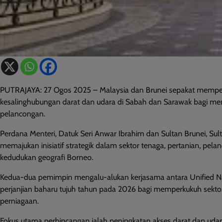
PUTRAJAYA: 27 Ogos 2025 – Malaysia dan Brunei sepakat mempe
kesalinghubungan darat dan udara di Sabah dan Sarawak bagi m
pelancongan.
Perdana Menteri, Datuk Seri Anwar Ibrahim dan Sultan Brunei, S
memajukan inisiatif strategik dalam sektor tenaga, pertanian, pe
kedudukan geografi Borneo.
Kedua-dua pemimpin mengalu-alukan kerjasama antara Unified N
perjanjian baharu tujuh tahun pada 2026 bagi memperkukuh sektor 
perniagaan.
Fokus utama perbincangan ialah peningkatan akses darat dan udar