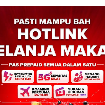
sian
Next:
Penunggang Motosikal Maut Akibat Bergesel Den
A TOP
EKONOMI