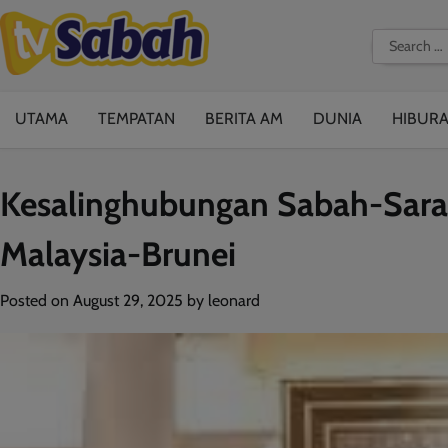
Skip
to
Search
content
for:
UTAMA
TEMPATAN
BERITA AM
DUNIA
HIBUR
Kesalinghubungan Sabah-Sara
Malaysia-Brunei
Posted on
August 29, 2025
by
leonard