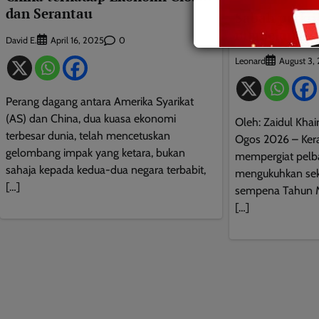
dan Serantau
Sabah perku
menjelang 20
David E.
0
April 16, 2025
Leonard
August 3,
Perang dagang antara Amerika Syarikat
(AS) dan China, dua kuasa ekonomi
Oleh: Zaidul Kha
terbesar dunia, telah mencetuskan
Ogos 2026 – Kera
gelombang impak yang ketara, bukan
mempergiat pelbag
sahaja kepada kedua-dua negara terbabit,
mengukuhkan sek
[…]
sempena Tahun M
[…]