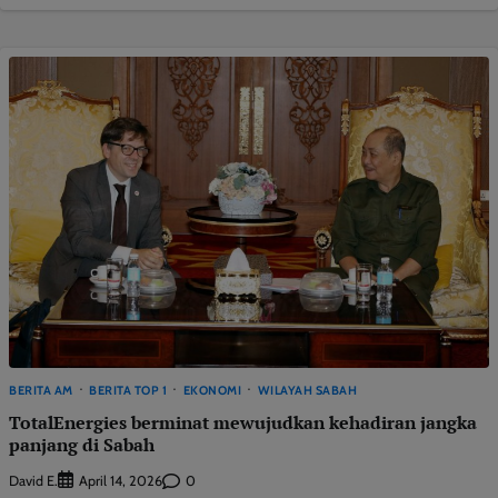
BERITA AM
BERITA TOP 1
EKONOMI
WILAYAH SABAH
TotalEnergies berminat mewujudkan kehadiran jangka
panjang di Sabah
David E.
0
April 14, 2026