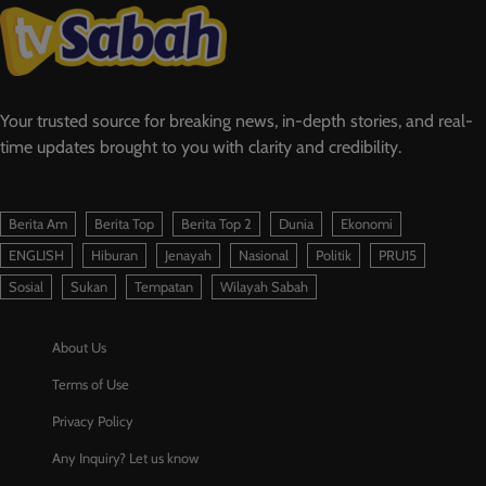
Your trusted source for breaking news, in-depth stories, and real-
time updates brought to you with clarity and credibility.
Berita Am
Berita Top
Berita Top 2
Dunia
Ekonomi
ENGLISH
Hiburan
Jenayah
Nasional
Politik
PRU15
Sosial
Sukan
Tempatan
Wilayah Sabah
About Us
Terms of Use
Privacy Policy
Any Inquiry? Let us know