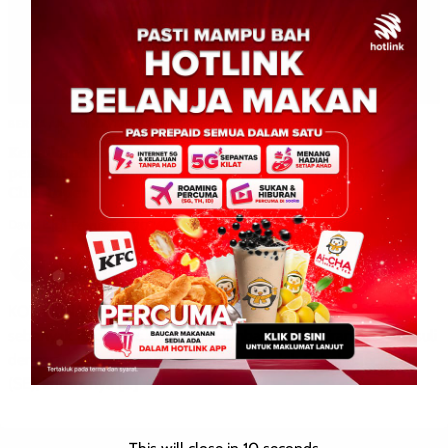
BERITA AM
WILAYAH SABAH
Kenaikan tarif elektrik wajar jika disusuli
penambahbaikan menyeluruh Sabah Electricity –
Christoper
David E.
0
February 3, 2026
KOTA KINABALU: 3 Februari 2026 – Kenaikan tarif elektrik
sebanyak 15 peratus wajar dipertimbangkan sekiranya ia disusuli
dengan penambahbaikan menyeluruh oleh Sabah Electricity
(SE), khususnya […]