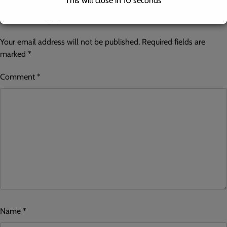
This will close in
10
seconds
Leave a Reply
Your email address will not be published.
Required fields are
marked
*
Comment
*
Name
*