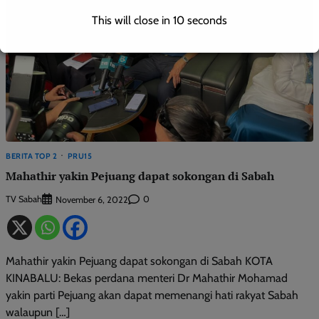
This will close in
9
seconds
BERITA TOP 2
PRU15
Mahathir yakin Pejuang dapat sokongan di Sabah
TV Sabah
0
November 6, 2022
Mahathir yakin Pejuang dapat sokongan di Sabah KOTA
KINABALU: Bekas perdana menteri Dr Mahathir Mohamad
yakin parti Pejuang akan dapat memenangi hati rakyat Sabah
walaupun […]