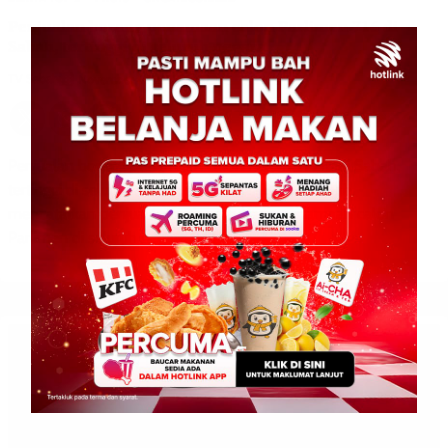
Penjualan borang penamaan calon Parlimen 716 di
Sabah, tertinggi di seluruh negara
TV Sabah
0
November 4, 2022
Penjualan borang penamaan calon Parlimen 716 di Sabah,
tertinggi di seluruh negara KOTA KINABALU: Sabah
mencatatkan penjualan tertinggi borang penamaan calon
Parlimen di seluruh negara […]