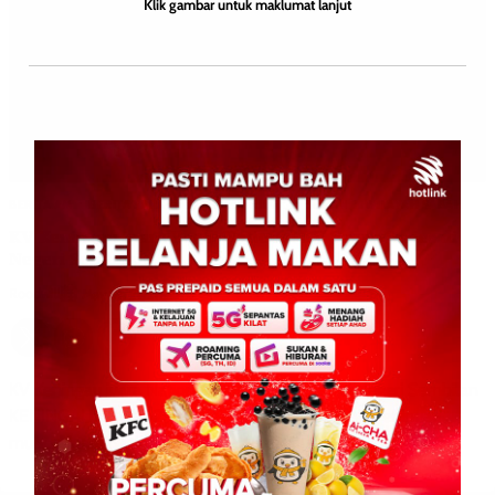
Klik gambar untuk maklumat lanjut
BERITA AM
BERITA SARAWAK/SEMENANJUNG
SUKAN
WILAYAH SABAH
KV Keningau juara Ragbi National KV Seven Series di
Negeri Sembilan
Roodwill
0
May 18, 2026
KV Keningau juara National KV Seven Series di Negeri Sembilan
KENINGAU: 18 Mei 2026 – Kolej Vokasional (KV) Keningau
muncul juara National KV Seven Series […]