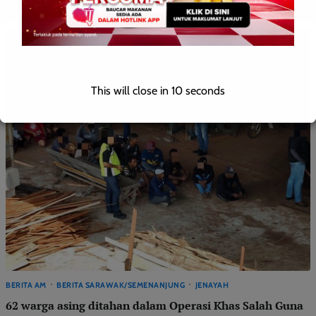
This will close in
9
seconds
BERITA AM
BERITA SARAWAK/SEMENANJUNG
JENAYAH
62 warga asing ditahan dalam Operasi Khas Salah Guna