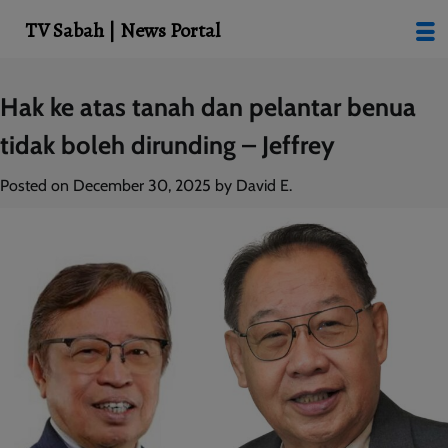
modal-check
TV Sabah | News Portal
Skip
Hak ke atas tanah dan pelantar benua
to
tidak boleh dirunding – Jeffrey
content
Posted on
December 30, 2025
by
David E.