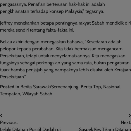
pengasasnya. Penafian berterusan hak-hak ini adalah
pengkhianatan terhadap konsep Malaysia,” tegasnya.
Jeffrey menekankan betapa pentingnya rakyat Sabah mendidik diri
mereka sendiri tentang fakta-fakta ini.
Beliau akhiri dengan menegaskan bahawa, “Kesedaran adalah
pelopor kepada perubahan. Kita tidak bermaksud mengancam
Persekutuan, tetapi untuk menyelamatkannya. Kita menegaskan
fungsinya sebagai perkongsian yang sama rata, bukan pengaturan
tuan-hamba penjajah yang nampaknya lebih disukai oleh Kerajaan
Persekutuan.”
Posted in
Berita Sarawak/Semenanjung
,
Berita Top
,
Nasional
,
Tempatan
,
Wilayah Sabah
Post
Previous:
Next:
navigation
Lelaki Ditahan Positif Dadah di
Suspek Kes Tikam Ditahan