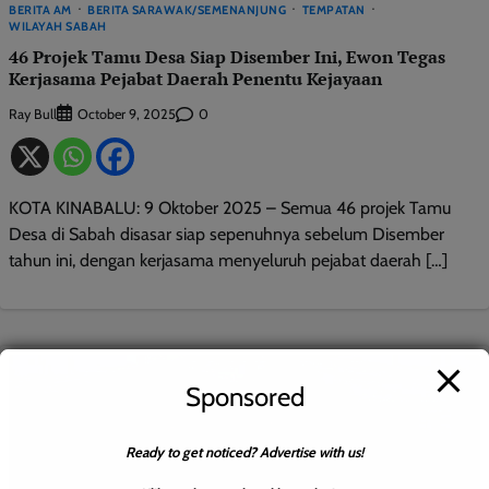
BERITA AM
BERITA SARAWAK/SEMENANJUNG
TEMPATAN
WILAYAH SABAH
46 Projek Tamu Desa Siap Disember Ini, Ewon Tegas
Kerjasama Pejabat Daerah Penentu Kejayaan
Ray Bull
0
October 9, 2025
KOTA KINABALU: 9 Oktober 2025 – Semua 46 projek Tamu
Desa di Sabah disasar siap sepenuhnya sebelum Disember
tahun ini, dengan kerjasama menyeluruh pejabat daerah […]
Sponsored
Ready to get noticed? Advertise with us!