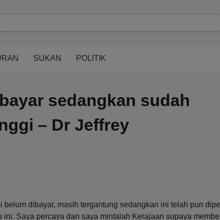
modal-check
URAN
SUKAN
POLITIK
m bayar sedangkan sudah
ggi – Dr Jeffrey
elum dibayar, masih tergantung sedangkan ini telah pun dipe
u ini. Saya percaya dan saya mintalah Kerajaan supaya membe