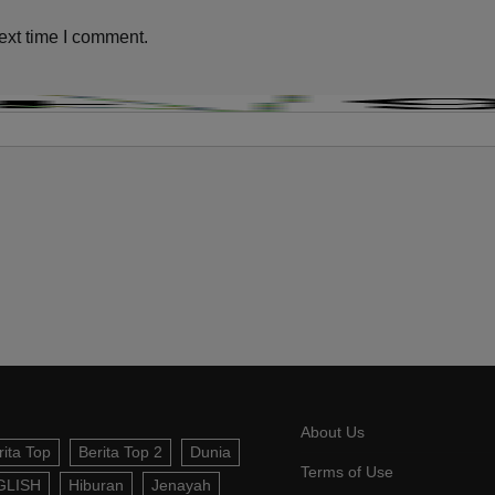
ext time I comment.
About Us
rita Top
Berita Top 2
Dunia
Terms of Use
GLISH
Hiburan
Jenayah