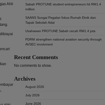
gas Ahli
Sabah PROTUNE student entrepreneurs hit RM1.4
million
SAANS Sungai Pegalan fokus Rumah Etnik dan
t
Tapak Sekolah Adat
tang.
Usahawan PROTUNE Sabah cecah RM1.4 juta
dibiayai
PDRM strengthen national aviation security through
AVSEC involvment
encari
Recent Comments
dian
No comments to show.
Archives
membayar
August 2026
,
July 2026
June 2026