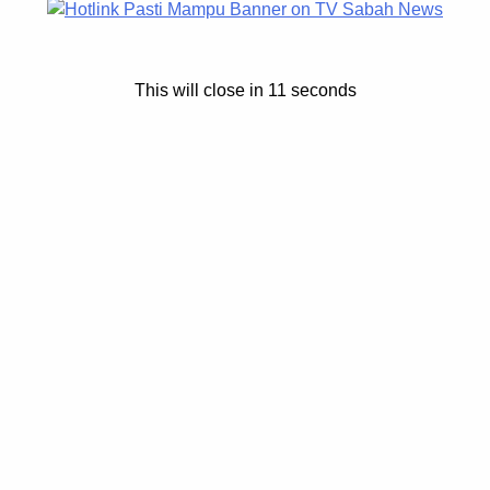
ua suspek berhubung
Penyeludupan Gagal, Senjata
Nurjilya
Dirampas Polis
0
Ray Bull
0
26
August 30, 2025
This will close in
11
seconds
 sahaja Oleh: Nurul
KUDAT: 30 Ogos 2025 – Pasukan 
an KOTA KINABALU: 16
Marin (PPM) Wilayah 4 Sabah ber
is menahan dua lelaki
menggagalkan cubaan menyelud
siasatan selepas kes
barang kawalan ke negara jiran s
ak-kanak perempuan,
menyerbu sebuah rumah […]
marked
*