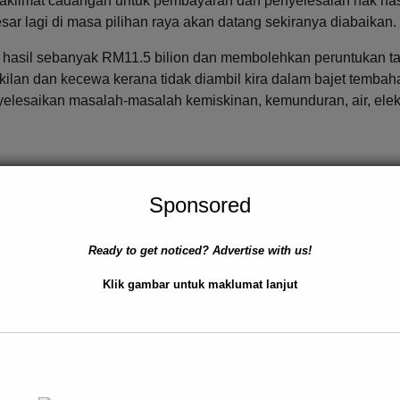
taklimat cadangan untuk pembayaran dan penyelesaian hak ha
sar lagi di masa pilihan raya akan datang sekiranya diabaikan.
ip hasil sebanyak RM11.5 bilion dan membolehkan peruntukan 
ilan dan kecewa kerana tidak diambil kira dalam bajet tembaha
esaikan masalah-masalah kemiskinan, kemunduran, air, elekt
Sponsored
eek
Next:
Suspek samun bersenjata ditaha
Ready to get noticed? Advertise with us!
Klik gambar untuk maklumat lanjut
AYAH
BERITA AM
JENAYAH
TEMPATAN