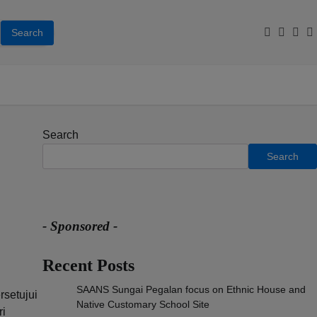
Facebook
Youtub
Inst
T
Search
Search
- Sponsored -
Recent Posts
SAANS Sungai Pegalan focus on Ethnic House and
rsetujui
Native Customary School Site
ri