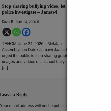
Polis tahan d
Stop sharing bullying video, let
kes kematian 
police investigate – Jamawi
Leonard
July 16, 20
David E.
0
June 24, 2026
Gambar ilustrasi
TENOM: June 24, 2026 – Melalap
Fazliana Norm
Assemblyman Datuk Jamawi Jaafar has
Julai 2026– Pol
urged the public to stop sharing graphic
untuk membantu 
images and videos of a school bullying
kehilangan kan
[…]
Nurjilya […]
Leave a Reply
Your email address will not be published.
Required fields are 