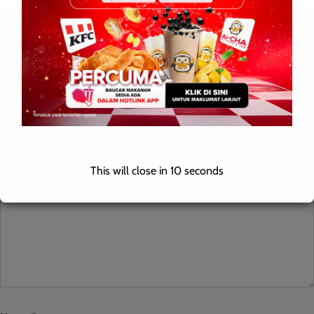
Leave a Reply
Your email address will not be published.
Required fields are
marked
*
Comment
*
This will close in
9
seconds