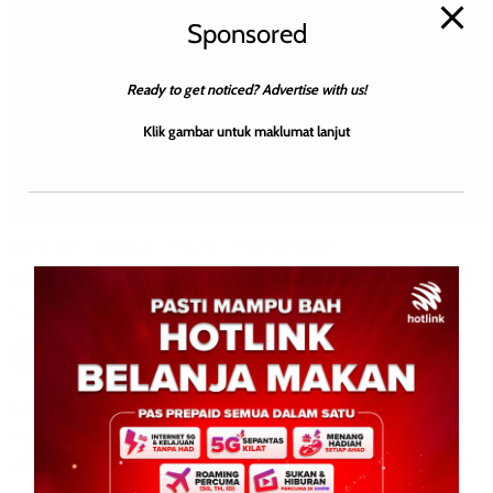
Sponsored
Ready to get noticed? Advertise with us!
Klik gambar untuk maklumat lanjut
BERITA TOP
NASIONAL
POLITIK
WILAYAH SABAH
Dilema Rakyat – Pakatan Tiga Gabungan GRS PH BN
David E.
0
August 5, 2025
KOTA KINABALU: 5 Ogos 2025 – Rundingan pakatan pilihan
raya antara tiga gabungan utama dilihat hanya mengelirukan
rakyat, dan adalah lebih baik bagi Gabungan Rakyat […]