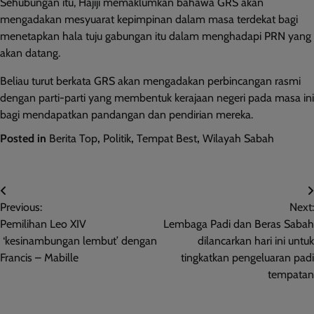
Sehubungan itu, Hajiji memaklumkan bahawa GRS akan
mengadakan mesyuarat kepimpinan dalam masa terdekat bagi
menetapkan hala tuju gabungan itu dalam menghadapi PRN yang
akan datang.
Beliau turut berkata GRS akan mengadakan perbincangan rasmi
dengan parti-parti yang membentuk kerajaan negeri pada masa ini
bagi mendapatkan pandangan dan pendirian mereka.
Posted in
Berita Top
,
Politik
,
Tempat Best
,
Wilayah Sabah
Post
Previous:
Next:
navigation
Pemilihan Leo XIV
Lembaga Padi dan Beras Sabah
‘kesinambungan lembut’ dengan
dilancarkan hari ini untuk
Francis – Mabille
tingkatkan pengeluaran padi
tempatan