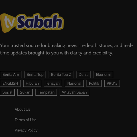
Your trusted source for breaking news, in-depth stories, and real-
time updates brought to you with clarity and credibility.
Berita Am
Berita Top
Berita Top 2
Dunia
Ekonomi
ENGLISH
Hiburan
Jenayah
Nasional
Politik
PRU15
Sosial
Sukan
Tempatan
Wilayah Sabah
About Us
Terms of Use
Privacy Policy