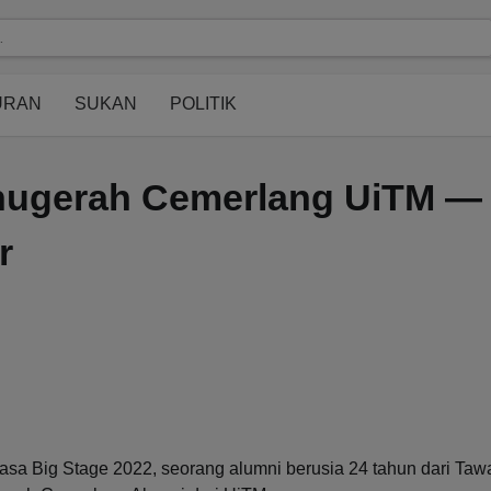
modal-check
URAN
SUKAN
POLITIK
Anugerah Cemerlang UiTM —
r
a Big Stage 2022, seorang alumni berusia 24 tahun dari Taw