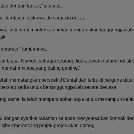
alan dengan lancar,” jelasnya.
s, terutama ketika waktu semakin dekat.
nya, justeru membolehkan beliau menguruskan tanggungjawab
ik.
a peranan,” tambahnya.
ajar biasa. Namun, sebagai seorang figura awam dalam industri
 memahami apa yang paling penting.”
telah mematangkan perspektif Danial dan terbukti berguna dal
ta bersiap sedia untuk bertanggungjawab secara dewasa.
 yang sama. Ia telah mempersiapkan saya untuk menempuh keh
ru dengan syarikat rakaman selepas menyelesaikan kontrak de
n sibuk merancang projek-projek akan datang.