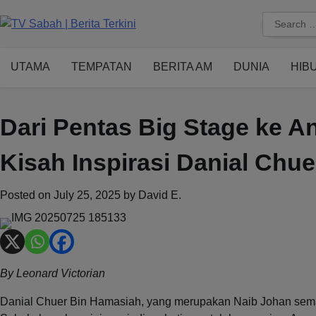
Skip
Search
to
for:
content
UTAMA
TEMPATAN
BERITA AM
DUNIA
HIB
Dari Pentas Big Stage ke 
Kisah Inspirasi Danial Chue
Posted on
July 25, 2025
by
David E.
By Leonard Victorian
Danial Chuer Bin Hamasiah, yang merupakan Naib Johan semas