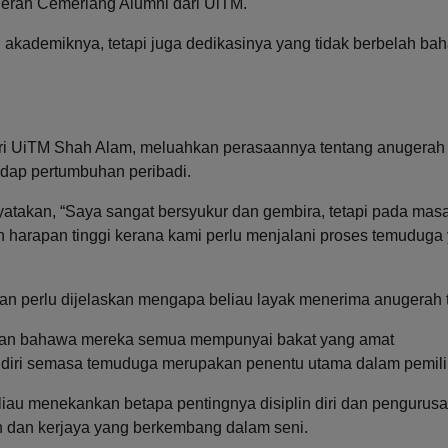
gerah Cemerlang Alumni dari UiTM.
kademiknya, tetapi juga dedikasinya yang tidak berbelah bah
ri UiTM Shah Alam, meluahkan perasaannya tentang anugerah 
adap pertumbuhan peribadi.
yatakan, “Saya sangat bersyukur dan gembira, tetapi pada mas
an harapan tinggi kerana kami perlu menjalani proses temuduga
 dan perlu dijelaskan mengapa beliau layak menerima anugerah 
akan bahawa mereka semua mempunyai bakat yang amat
iri semasa temuduga merupakan penentu utama dalam pemili
liau menekankan betapa pentingnya disiplin diri dan pengurus
 dan kerjaya yang berkembang dalam seni.