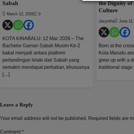
Sabah
the Dignity o
Culture
March 12, 2026
0
Jacyntha
June 11,
KOTA KINABALU: 12 Mac 2026 – The
Bachelor Gaman Sabah Musim Ke-2
Born at the cros
bakal menjadi antara platform
Kota Marudu and
pertandingan lelaki dari Sabah yang
grew up with a d
semakin mendapat perhatian, khususnya
traditional stage
[…]
Leave a Reply
Your email address will not be published.
Required fields are 
Comment
*