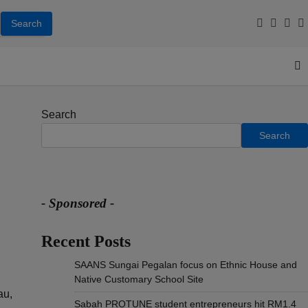
Facebook
Youtub
Inst
T
Search
Search
- Sponsored -
Recent Posts
SAANS Sungai Pegalan focus on Ethnic House and
Native Customary School Site
au,
Sabah PROTUNE student entrepreneurs hit RM1.4