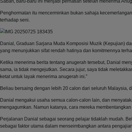
Sabah, baru-baru ini menjadi perhatian setelah menerima Anu
Penghormatan itu mencerminkan bukan sahaja kecemerlangan a
terhadap seni.
Danial, Graduan Sarjana Muda Komposisi Muzik (Kepujian) da
yang menunjukkan sifat rendah hatinya dan komitmennya terh
Ketika menerima berita tentang anugerah tersebut, Danial men
sama, ia tidak mengejutkan. Secara jujur, saya tidak meletakk
ketat untuk layak menerima anugerah ini.”
Beliau bersaing dengan lebih 20 calon dari seluruh Malaysia,
Danial mengakui usaha semua calon-calon lain, dan menyat
mengagumkan. Namun katanya, cara mereka membentangkan d
Perjalanan Danial sebagai seorang pelajar tidaklah mudah. Be
sebagai faktor utama dalam menseimbangkan antara pengajian