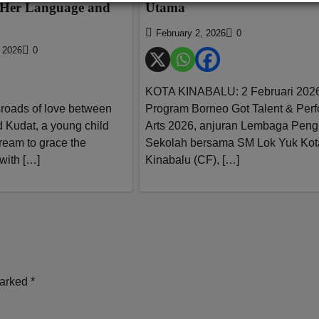
f Her Language and
Utama
February 2, 2026
0
 2026
0
KOTA KINABALU: 2 Februari 202
sroads of love between
Program Borneo Got Talent & Per
 Kudat, a young child
Arts 2026, anjuran Lembaga Pen
ream to grace the
Sekolah bersama SM Lok Yuk Kot
 with […]
Kinabalu (CF), […]
marked
*