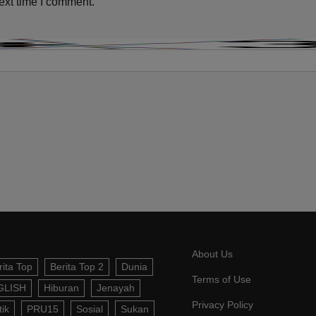
ext time I comment.
About Us
rita Top
Berita Top 2
Dunia
Terms of Use
GLISH
Hiburan
Jenayah
Privacy Policy
tik
PRU15
Sosial
Sukan