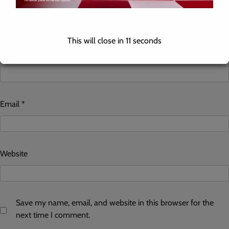
This will close in
10
seconds
Name
*
Email
*
Website
Save my name, email, and website in this browser for the
next time I comment.