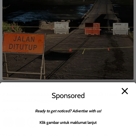
BERITA AM
Penutupan Sementara Jambatan Tamparuli Demi
Sponsored
Keselamatan Pengguna
Jacyntha
0
January 7, 2026
Ready to get noticed? Advertise with us!
Klik gambar untuk maklumat lanjut