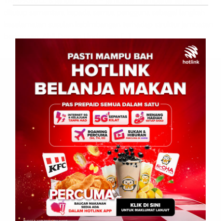
TAMPARULI: 6 Januari 2026 – Jambatan Tamparuli terpaksa
ditutup sementara kepada semua pengguna sebagai langkah
keselamatan susulan kebimbangan terhadap struktur jambatan
berkenaan. Ahli Dewan Undangan […]
Leave a Reply
Your email address will not be published.
Required fields are
marked
*
Comment
*