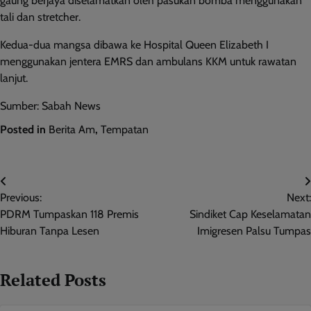
gaung berjaya diselamatkan oleh pasukan bomba menggunakan
tali dan stretcher.
Kedua-dua mangsa dibawa ke Hospital Queen Elizabeth I
menggunakan jentera EMRS dan ambulans KKM untuk rawatan
lanjut.
Sumber: Sabah News
Posted in
Berita Am
,
Tempatan
Post
Previous:
Next:
navigation
PDRM Tumpaskan 118 Premis
Sindiket Cap Keselamatan
Hiburan Tanpa Lesen
Imigresen Palsu Tumpas
Related Posts