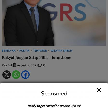
BERITA AM
POLITIK
TEMPATAN
WILAYAH SABAH
Rakyat Jangan Silap Pilih – Jonnybone
Ray Bull
0
August 19, 2025
KOTA KINABALU: 19 Ogos 2025 – Pemuda Gabungan Rakyat
Sabah (GRS) menegaskan bahawa masa depan Sabah boleh
Sponsored
terjejas sekiranya rakyat tersalah membuat pilihan dalam Pilihan
[…]
Ready to get noticed? Advertise with us!