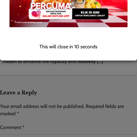
Two Projects Worth RM119.12 Million to Strengthen
Electricity Supply in Semporna
Roodwill
0
July 20, 2026
This will close in
9
seconds
KOTA KINABALU: July 20, 2026 — The Sabah government is
implementing two major projects worth more than RM119.12
million to enhance the capacity and reliability […]
Leave a Reply
Your email address will not be published.
Required fields are
marked
*
Comment
*