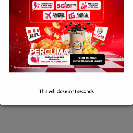
TAWAU: 28 September 2025 – Pasukan Bahagian Siasatan
Jenayah Narkotik Daerah Tawau merampas 45 botol berisi
cecair disyaki air ketum dalam satu serbuan Ops Tapis […]
Leave a Reply
Your email address will not be published.
Required fields are
marked
*
This will close in
10
seconds
Comment
*