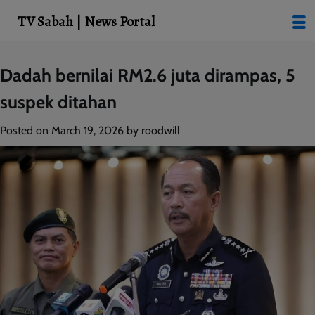
modal-check
TV Sabah | News Portal
Skip
Dadah bernilai RM2.6 juta dirampas, 5
to
suspek ditahan
content
Posted on
March 19, 2026
by
roodwill