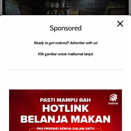
Sponsored
Ready to get noticed? Advertise with us!
Klik gambar untuk maklumat lanjut
BERITA AM
JENAYAH
Polis Tawau Rampas 45 Botol Air Ketum Dalam Ops
Tapis
Leonard
0
September 29, 2025