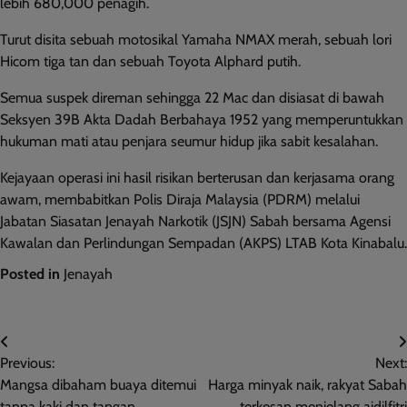
lebih 680,000 penagih.
Turut disita sebuah motosikal Yamaha NMAX merah, sebuah lori
Hicom tiga tan dan sebuah Toyota Alphard putih.
Semua suspek direman sehingga 22 Mac dan disiasat di bawah
Seksyen 39B Akta Dadah Berbahaya 1952 yang memperuntukkan
hukuman mati atau penjara seumur hidup jika sabit kesalahan.
Kejayaan operasi ini hasil risikan berterusan dan kerjasama orang
awam, membabitkan Polis Diraja Malaysia (PDRM) melalui
Jabatan Siasatan Jenayah Narkotik (JSJN) Sabah bersama Agensi
Kawalan dan Perlindungan Sempadan (AKPS) LTAB Kota Kinabalu.
Posted in
Jenayah
Post
Previous:
Next:
navigation
Mangsa dibaham buaya ditemui
Harga minyak naik, rakyat Sabah
tanpa kaki dan tangan
terkesan menjelang aidilfitri