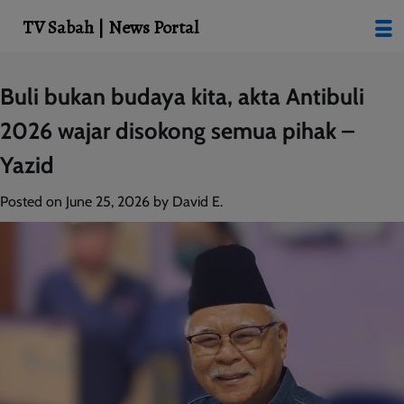
modal-check
TV Sabah | News Portal
Skip
Buli bukan budaya kita, akta Antibuli
to
2026 wajar disokong semua pihak –
content
Yazid
Posted on
June 25, 2026
by
David E.