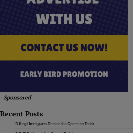
- Sponsored -
Recent Posts
10 Illegal Immigrants Detained in Operation Todak