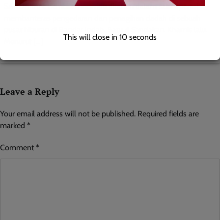
SANDAKAN: Sembilan individu ditahan dalam satu operasi
membanteras pengedaran dan penagihan dadah di sebuah
pusat hiburan di Bandar Indah, Batu 4 Sandakan, Khamis lalu.
This will close in
9
seconds
Menurut […]
Leave a Reply
Your email address will not be published.
Required fields are
marked
*
Comment
*