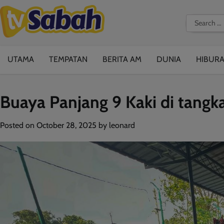
Skip
to
Search
content
for:
UTAMA
TEMPATAN
BERITA AM
DUNIA
HIBUR
Buaya Panjang 9 Kaki di tangk
Posted on
October 28, 2025
by
leonard