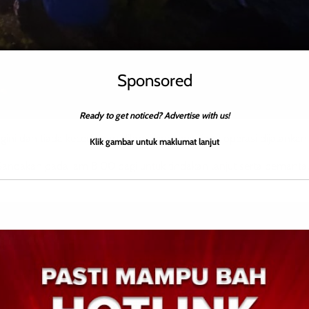
Sponsored
Ready to get noticed? Advertise with us!
gini dan tiada kecederaan dilaporkan sepanjang operasi dijalankan.
Klik gambar untuk maklumat lanjut
Sandakan pada jam 8.00 pagi untuk tindakan lanjut serta pemant