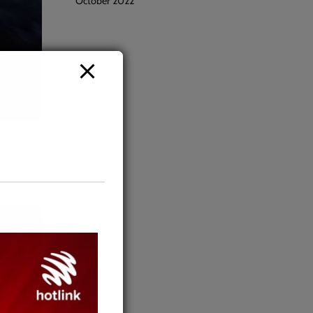
October 2022
auan