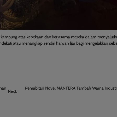
kampung atas kepekaan dan kerjasama mereka dalam menyalurk
dekati atau menangkap sendiri haiwan liar bagi mengelakkan seb
This will close in
9
seconds
aman
Penerbitan Novel MANTERA Tambah Warna Industri 
Next: