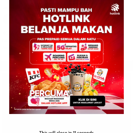
Leonard
0
July 14, 2026
KOTA KINABALU: 14 July 2026 – Sabahan singer Elica Paujin
has advanced to the finals of the InterContinental Music
Awards (ICMA) 2026 with her song […]
This will close in
10
seconds