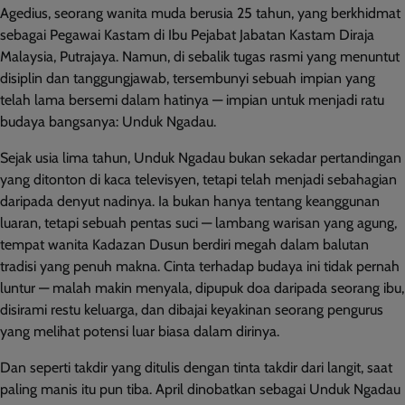
Agedius, seorang wanita muda berusia 25 tahun, yang berkhidmat
sebagai Pegawai Kastam di Ibu Pejabat Jabatan Kastam Diraja
Malaysia, Putrajaya. Namun, di sebalik tugas rasmi yang menuntut
disiplin dan tanggungjawab, tersembunyi sebuah impian yang
telah lama bersemi dalam hatinya — impian untuk menjadi ratu
budaya bangsanya: Unduk Ngadau.
Sejak usia lima tahun, Unduk Ngadau bukan sekadar pertandingan
yang ditonton di kaca televisyen, tetapi telah menjadi sebahagian
daripada denyut nadinya. Ia bukan hanya tentang keanggunan
luaran, tetapi sebuah pentas suci — lambang warisan yang agung,
tempat wanita Kadazan Dusun berdiri megah dalam balutan
tradisi yang penuh makna. Cinta terhadap budaya ini tidak pernah
luntur — malah makin menyala, dipupuk doa daripada seorang ibu,
disirami restu keluarga, dan dibajai keyakinan seorang pengurus
yang melihat potensi luar biasa dalam dirinya.
Dan seperti takdir yang ditulis dengan tinta takdir dari langit, saat
paling manis itu pun tiba. April dinobatkan sebagai Unduk Ngadau