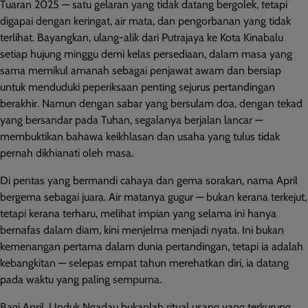
Tuaran 2025 — satu gelaran yang tidak datang bergolek, tetapi
digapai dengan keringat, air mata, dan pengorbanan yang tidak
terlihat. Bayangkan, ulang-alik dari Putrajaya ke Kota Kinabalu
setiap hujung minggu demi kelas persediaan, dalam masa yang
sama memikul amanah sebagai penjawat awam dan bersiap
untuk menduduki peperiksaan penting sejurus pertandingan
berakhir. Namun dengan sabar yang bersulam doa, dengan tekad
yang bersandar pada Tuhan, segalanya berjalan lancar —
membuktikan bahawa keikhlasan dan usaha yang tulus tidak
pernah dikhianati oleh masa.
Di pentas yang bermandi cahaya dan gema sorakan, nama April
bergema sebagai juara. Air matanya gugur — bukan kerana terkejut,
tetapi kerana terharu, melihat impian yang selama ini hanya
bernafas dalam diam, kini menjelma menjadi nyata. Ini bukan
kemenangan pertama dalam dunia pertandingan, tetapi ia adalah
kebangkitan — selepas empat tahun merehatkan diri, ia datang
pada waktu yang paling sempurna.
Bagi April, Unduk Ngadau bukanlah ritual usang yang terkurung