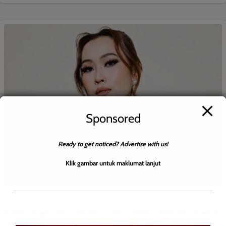
Sponsored
Ready to get noticed? Advertise with us!
Klik gambar untuk maklumat lanjut
BERITA AM
BERITA TOP
ENGLISH
HIBURAN
Sabah singer Elica Paujin reaches ICMA 2026 finals with
‘Oh Huminodun’