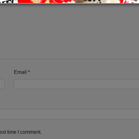
Email
*
This will close in
11
seconds
ext time I comment.