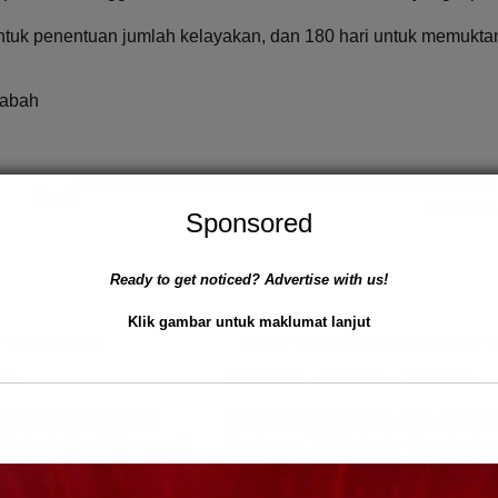
ntuk penentuan jumlah kelayakan, dan 180 hari untuk memukt
Sabah
Hyweb Malaysia catat rekod MBOR dengan 108 reka
Next:
maskot 
Sponsored
Ready to get noticed? Advertise with us!
Klik gambar untuk maklumat lanjut
TIK
BERITA AM
HIBURAN
TEMPATAN
a Angkat Sumpah
Thong Bowl Buka Cawanga
Sabah Bagi Penggal
Pertama Di Sabah- Sambuta
Gemilang di Imago Mall