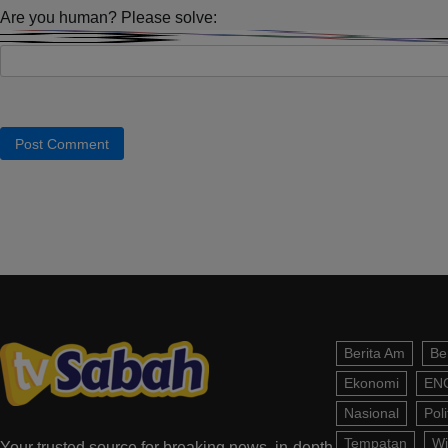
Are you human? Please solve:
Berita Am
Be
Ekonomi
EN
Nasional
Poli
Tempatan
Wi
Your trusted source for breaking news, in-depth