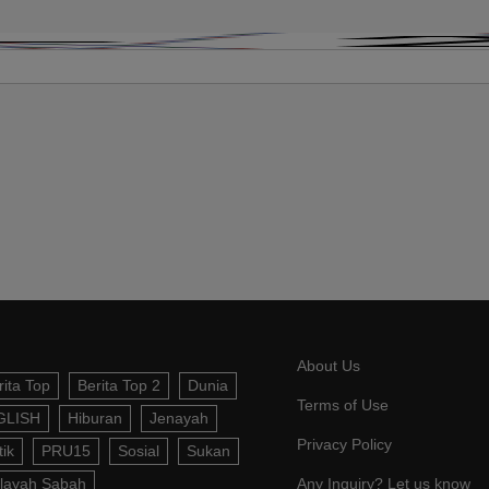
About Us
rita Top
Berita Top 2
Dunia
Terms of Use
GLISH
Hiburan
Jenayah
Privacy Policy
tik
PRU15
Sosial
Sukan
layah Sabah
Any Inquiry? Let us know