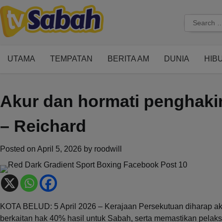
Skip
to
Search
content
for:
UTAMA
TEMPATAN
BERITA AM
DUNIA
HIB
Akur dan hormati penghak
– Reichard
Posted on
April 5, 2026
by
roodwill
KOTA BELUD: 5 April 2026 – Kerajaan Persekutuan diharap 
berkaitan hak 40% hasil untuk Sabah, serta memastikan pela