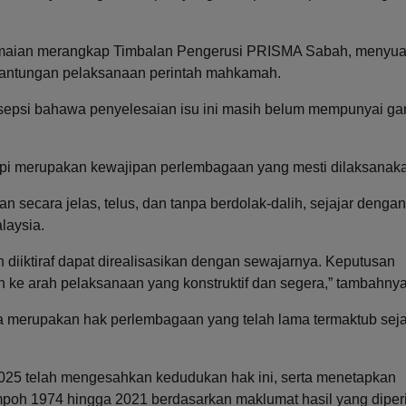
amaian merangkap Timbalan Pengerusi PRISMA Sabah, menyu
antungan pelaksanaan perintah mahkamah.
rsepsi bahawa penyelesaian isu ini masih belum mempunyai ga
api merupakan kewajipan perlembagaan yang mesti dilaksanak
n secara jelas, telus, dan tanpa berdolak-dalih, sejajar dengan
laysia.
h diiktiraf dapat direalisasikan dengan sewajarnya. Keputusan
 ke arah pelaksanaan yang konstruktif dan segera,” tambahnya
ya merupakan hak perlembagaan yang telah lama termaktub sej
25 telah mengesahkan kedudukan hak ini, serta menetapkan
poh 1974 hingga 2021 berdasarkan maklumat hasil yang diperi