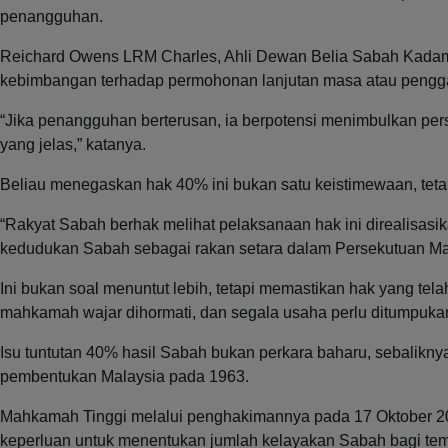
penangguhan.
Reichard Owens LRM Charles, Ahli Dewan Belia Sabah Kad
kebimbangan terhadap permohonan lanjutan masa atau pengg
“Jika penangguhan berterusan, ia berpotensi menimbulkan pe
yang jelas,” katanya.
Beliau menegaskan hak 40% ini bukan satu keistimewaan, tet
“Rakyat Sabah berhak melihat pelaksanaan hak ini direalisasika
kedudukan Sabah sebagai rakan setara dalam Persekutuan Ma
Ini bukan soal menuntut lebih, tetapi memastikan hak yang tela
mahkamah wajar dihormati, dan segala usaha perlu ditumpukan
Isu tuntutan 40% hasil Sabah bukan perkara baharu, sebalikn
pembentukan Malaysia pada 1963.
Mahkamah Tinggi melalui penghakimannya pada 17 Oktober 20
keperluan untuk menentukan jumlah kelayakan Sabah bagi tem