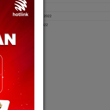
April 2025
November 2022
October 2022
025 –
al,
 Timur
rtama