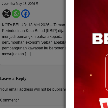
Jacyntha
0
Leonard
May 18, 2026
October 2,
KOTA BELUD: 18 Mei 2026 – Taman
KOTA KINABALU:
Perindustrian Kota Belud (KBIP) dijangka
Datuk Seri Kad
menjadi pemangkin baharu kepada
sumpah sebaga
pertumbuhan ekonomi Sabah apabila
Undangan Neger
pembangunan kawasan itu berpotensi
penggal kedua d
mewujudkan […]
Leave a Reply
Your email address will not be published.
Required fields are 
Comment
*