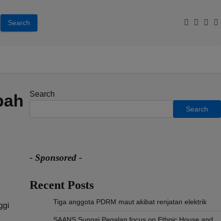
Facebook
Youtub
Inst
T
Search
bah
Search
- Sponsored -
Recent Posts
Tiga anggota PDRM maut akibat renjatan elektrik
ggi
SAANS Sungai Pegalan focus on Ethnic House and