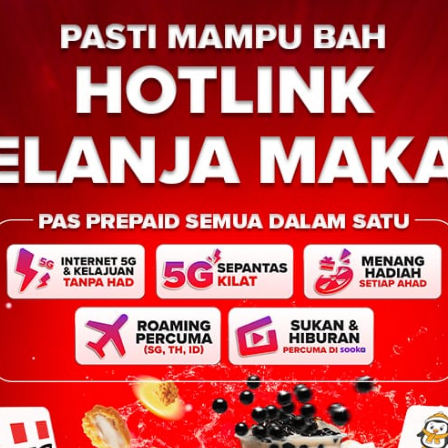
0
Leonard
0
 2025
November 12, 2025
 2 Oktober 2025 –
KOTA KINABALU: 12 November 2
zim M Yahya mengangkat
Jenama makanan tempatan terken
i Speaker Dewan
Thong Bowl, kini secara rasmi
i (DUN) Sabah bagi
melebarkan sayapnya ke Malaysia
alam satu […]
dengan pembukaan cawangan pe
di […]
marked
*