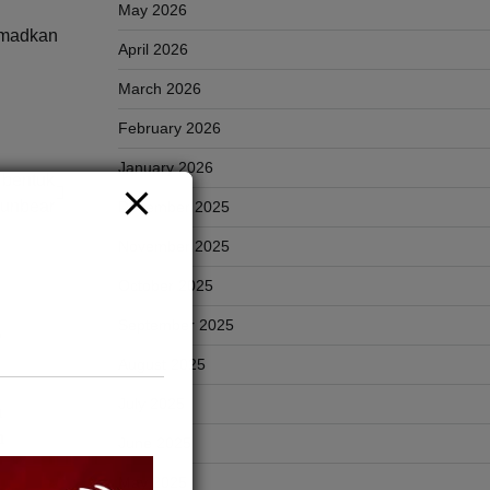
May 2026
amadkan
April 2026
March 2026
February 2026
January 2026
 bentuk
Sunbear
December 2025
November 2025
October 2025
September 2025
August 2025
July 2025
n
n
June 2025
May 2025