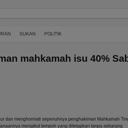
modal-check
URAN
SUKAN
POLITIK
iman mahkamah isu 40% Sa
akur dan menghormati sepenuhnya penghakiman Mahkamah Tin
ksanaannya mengikut tempoh yang ditetapkan tanpa sebarang