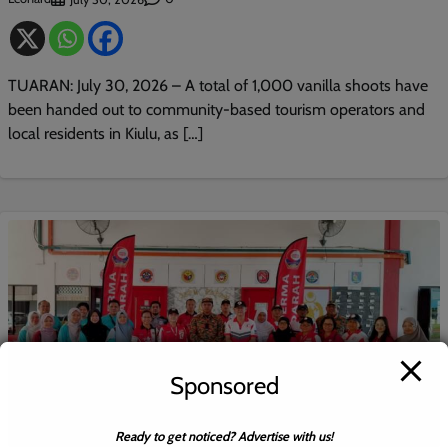
TUARAN: July 30, 2026 – A total of 1,000 vanilla shoots have
been handed out to community-based tourism operators and
local residents in Kiulu, as […]
Sponsored
Ready to get noticed? Advertise with us!