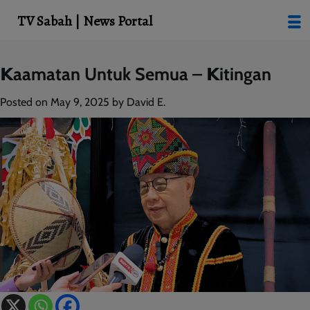
modal-check
TV Sabah | News Portal
Skip
𝗞aamatan Untuk Semua – 𝗞itingan
to
content
Posted on
May 9, 2025
by
David E.