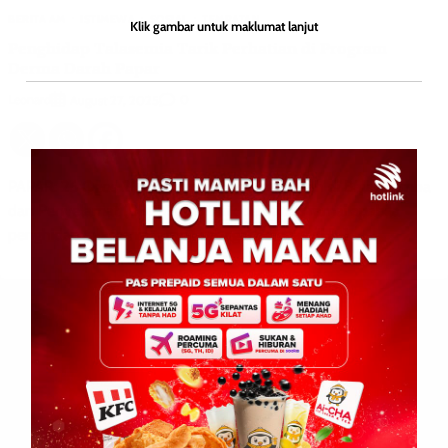
BERITA AM
ISTIMEWA
SOSIAL
TEMPATAN
Klik gambar untuk maklumat lanjut
Penghidap Talasemia Tarik Perhatian di Program
Derma Darah Papar
Leonard
0
August 27, 2025
PAPAR: 26 Ogos 2025 – Program derma darah di Balai Bomba
dan Penyelamat (BBP) Papar tarik perhatian ramai apabila
penghidap talasemia tampil sebagai petugas di […]
Leave a Reply
Your email address will not be published.
Required fields are
marked
*