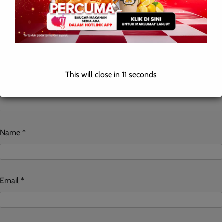
Comment
*
This will close in
10
seconds
Name
*
Email
*