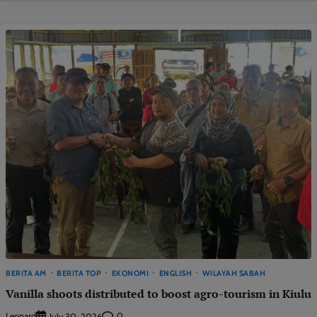
BERITA AM
BERITA TOP
EKONOMI
ENGLISH
WILAYAH SABAH
Vanilla shoots distributed to boost agro-tourism in Kiulu
Leonard
0
July 30, 2026