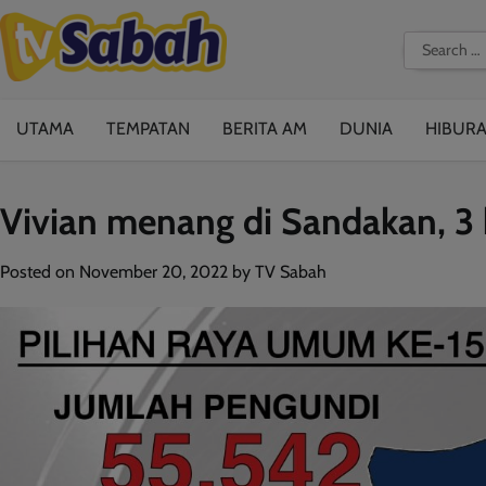
Skip
to
Search
content
for:
UTAMA
TEMPATAN
BERITA AM
DUNIA
HIBUR
Vivian menang di Sandakan, 3
Posted on
November 20, 2022
by
TV Sabah