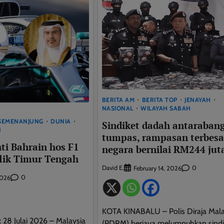
BERITA AM
BERITA TOP
JENAYAH
NASIONAL
WILAYAH SABAH
This will close in
9
seconds
/SEMENANJUNG
DUNIA
Sindiket dadah antaraban
N
tumpas, rampasan terbesa
ti Bahrain hos F1
negara bernilai RM244 jut
lik Timur Tengah
David E.
0
February 14, 2026
0
2026
KOTA KINABALU – Polis Diraja Mala
8 Julai 2026 – Malaysia
(PDRM) berjaya melumpuhkan sindi