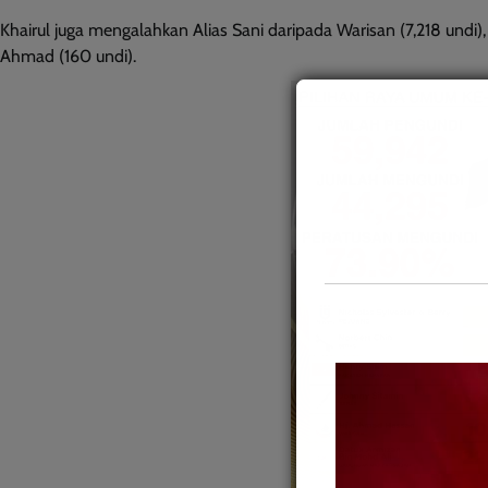
Khairul juga mengalahkan Alias Sani daripada Warisan (7,218 undi)
Ahmad (160 undi).