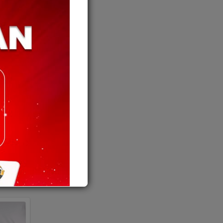
ri Parti
g PRU15