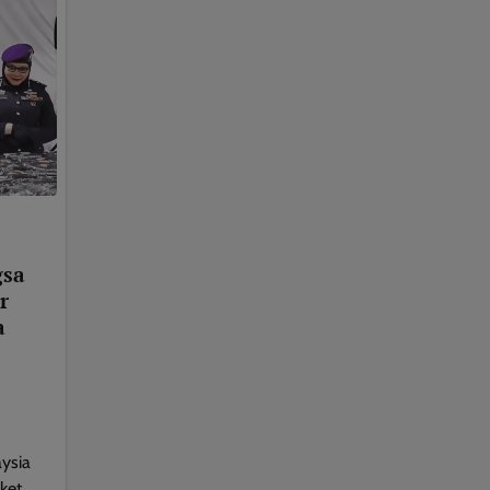
gsa
r
a
ysia
ket