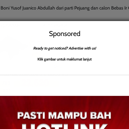
, Boni Yusof Juanico Abdullah dari parti Pejuang dan calon Bebas I
Sponsored
Ready to get noticed? Advertise with us!
Klik gambar untuk maklumat lanjut