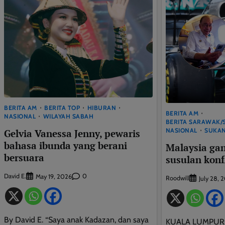
BERITA AM
BERITA TOP
HIBURAN
BERITA AM
NASIONAL
WILAYAH SABAH
BERITA SARAWAK
NASIONAL
SUKA
Gelvia Vanessa Jenny, pewaris
bahasa ibunda yang berani
Malaysia gan
bersuara
susulan konf
David E.
0
May 19, 2026
Roodwill
July 28, 
By David E. “Saya anak Kadazan, dan saya
KUALA LUMPUR: 2