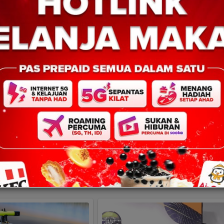
i GRS menang dengan 22,620 undi mengalahkan saingan terdekat da
Next:
3 calon wanita Sabah antara pemenan