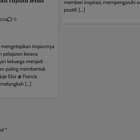
an tujuan lebih
memberi inspirasi, mempengaruhi s
positif, […]
0
2026
This will close in
9
seconds
 mengetepikan impiannya
n pelajaran kerana
an keluarga menjadi
an paling membentuk
Juje Elor @ Francis
 melangkah […]
ked
*