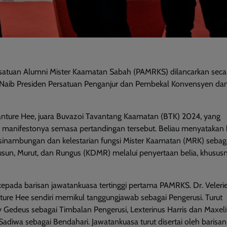
rsatuan Alumni Mister Kaamatan Sabah (PAMRKS) dilancarkan seca
h Naib Presiden Persatuan Penganjur dan Pembekal Konvensyen da
ture Hee, juara Buvazoi Tavantang Kaamatan (BTK) 2024, yang
a manifestonya semasa pertandingan tersebut. Beliau menyataka
inambungan dan kelestarian fungsi Mister Kaamatan (MRK) sebag
un, Murut, dan Rungus (KDMR) melalui penyertaan belia, khususn
kepada barisan jawatankuasa tertinggi pertama PAMRKS. Dr. Veleri
ure Hee sendiri memikul tanggungjawab sebagai Pengerusi. Turut
Gedeus sebagai Timbalan Pengerusi, Lexterinus Harris dan Maxeli
adiwa sebagai Bendahari. Jawatankuasa turut disertai oleh barisa