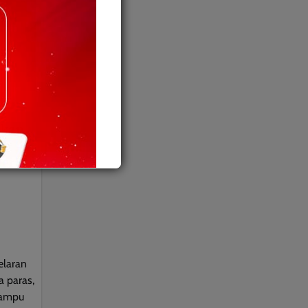
ikan
eri
laran
a paras,
mampu