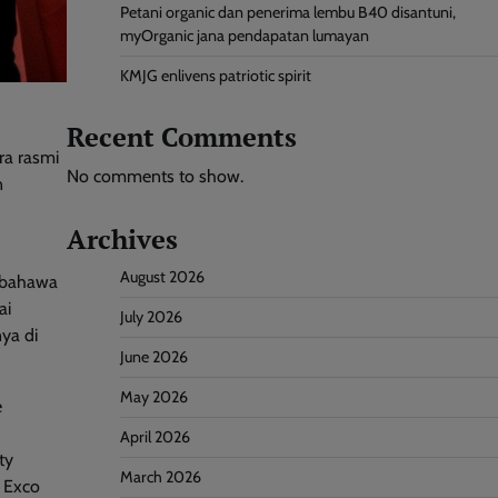
Petani organic dan penerima lembu B40 disantuni,
myOrganic jana pendapatan lumayan
KMJG enlivens patriotic spirit
Recent Comments
ra rasmi
No comments to show.
n
Archives
August 2026
n bahawa
ai
July 2026
ya di
June 2026
May 2026
e
April 2026
ty
March 2026
n Exco