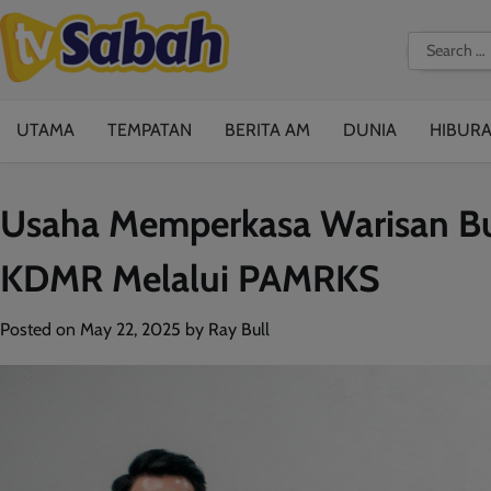
Skip
to
Search
content
for:
UTAMA
TEMPATAN
BERITA AM
DUNIA
HIBUR
Usaha Memperkasa Warisan Bu
KDMR Melalui PAMRKS
Posted on
May 22, 2025
by
Ray Bull