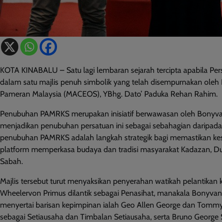
KOTA KINABALU – Satu lagi lembaran sejarah tercipta apabila Pe
dalam satu majlis penuh simbolik yang telah disempurnakan ole
Pameran Malaysia (MACEOS), YBhg. Dato’ Paduka Rehan Rahim.
Penubuhan PAMRKS merupakan inisiatif berwawasan oleh Bonyvan
menjadikan penubuhan persatuan ini sebagai sebahagian daripad
penubuhan PAMRKS adalah langkah strategik bagi memastikan kes
platform memperkasa budaya dan tradisi masyarakat Kadazan, Dus
Sabah.
Majlis tersebut turut menyaksikan penyerahan watikah pelantikan 
Wheelervon Primus dilantik sebagai Penasihat, manakala Bonyvant
menyertai barisan kepimpinan ialah Geo Allen George dan Tommy 
sebagai Setiausaha dan Timbalan Setiausaha, serta Bruno George S