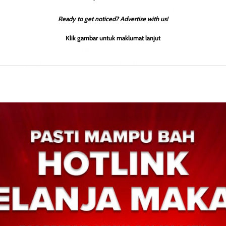
hak, serta melaksanakan aktiviti sosial, kebajikan, profesional, da
Ready to get noticed? Advertise with us!
Klik gambar untuk maklumat lanjut
ungan usaha memperkasa belia Sabah dalam mengenali, mengha
m penting bagi alumni MRK untuk terus menyumbang secara aktif 
warisan yang menjadi teras budaya KDMR.
uan,
Next:
Pesta Kaamatan 2025 Inklusif, Teratur, dan Unt