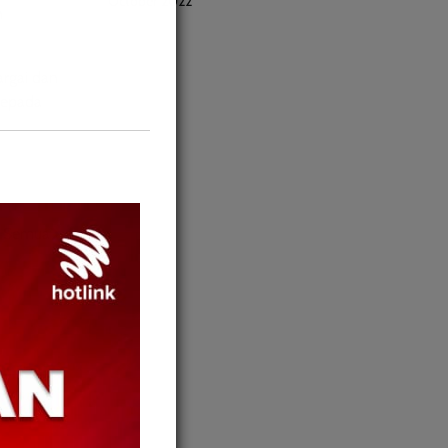
October 2022
n
rgai dan
kepada
uk Semua