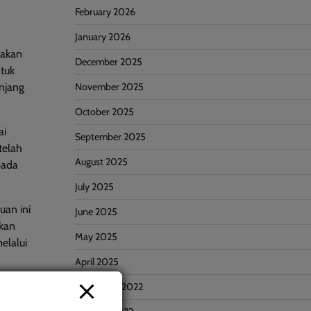
February 2026
January 2026
takan
December 2025
tuk
November 2025
anjang
October 2025
ai
September 2025
telah
August 2025
pada
July 2025
an ini
June 2025
tkan
May 2025
elalui
April 2025
November 2022
Selaras