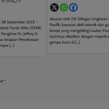
0
 29, 2025
disusun oleh DE Gilingan Lingkaran 
 28 September 2025 –
Pasifik, kawasan aktif seismik dan g
idariti Tanah Airku (STAR)
berapi yang mengelilingi Lautan Pasif
 Panglima Dr. Jeffrey G.
lazimnya dikaitkan dengan majoriti ak
sa kerajaan Persekutuan
gempa bumi di […]
mpur […]
This will close in
10
seconds
ked
*