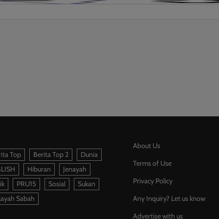
About Us
ita Top
Berita Top 2
Dunia
Terms of Use
LISH
Hiburan
Jenayah
Privacy Policy
ik
PRU15
Sosial
Sukan
layah Sabah
Any Inquiry? Let us know
Advertise with us