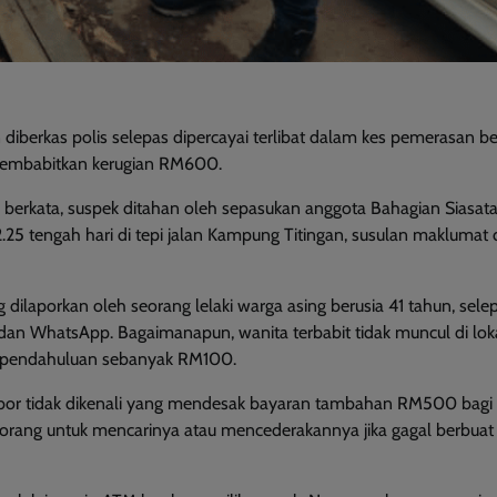
 diberkas polis selepas dipercayai terlibat dalam kes pemerasan 
u, membabitkan kerugian RM600.
berkata, suspek ditahan oleh sepasukan anggota Bahagian Siasat
12.25 tengah hari di tepi jalan Kampung Titingan, susulan maklumat
 dilaporkan oleh seorang lelaki warga asing berusia 41 tahun, sele
 dan WhatsApp. Bagaimanapun, wanita terbabit tidak muncul di lok
n pendahuluan sebanyak RM100.
bor tidak dikenali yang mendesak bayaran tambahan RM500 bagi
orang untuk mencarinya atau mencederakannya jika gagal berbuat