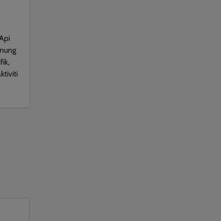
Api
unung
ik,
tiviti