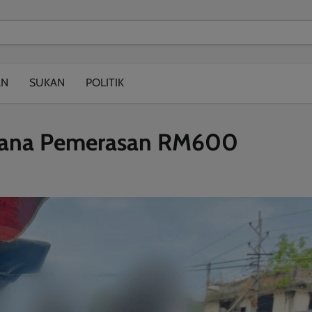
modal-check
AN
SUKAN
POLITIK
erana Pemerasan RM600