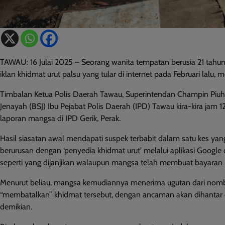
TAWAU: 16 Julai 2025 – Seorang wanita tempatan berusia 21 tahun
iklan khidmat urut palsu yang tular di internet pada Februari lal
Timbalan Ketua Polis Daerah Tawau, Superintendan Champin Piuh 
Jenayah (BSJ) Ibu Pejabat Polis Daerah (IPD) Tawau kira-kira jam 
laporan mangsa di IPD Gerik, Perak.
Hasil siasatan awal mendapati suspek terbabit dalam satu kes yang
berurusan dengan ‘penyedia khidmat urut’ melalui aplikasi Google
seperti yang dijanjikan walaupun mangsa telah membuat bayara
Menurut beliau, mangsa kemudiannya menerima ugutan dari nom
“membatalkan” khidmat tersebut, dengan ancaman akan dihantar 
demikian.