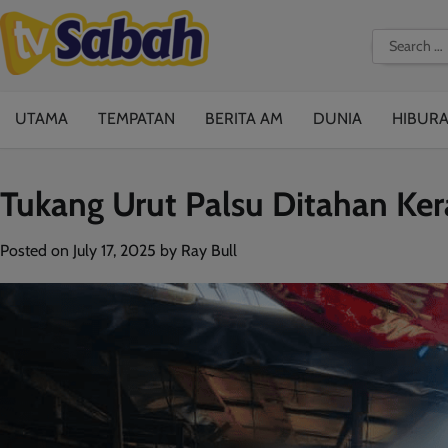
Skip
to
Search
content
for:
UTAMA
TEMPATAN
BERITA AM
DUNIA
HIBUR
Tukang Urut Palsu Ditahan K
Posted on
July 17, 2025
by
Ray Bull