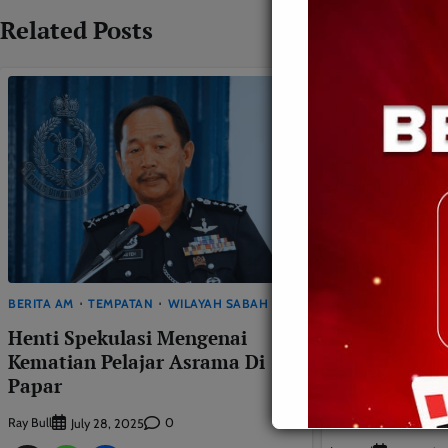
Related Posts
BERITA AM
TEMPATAN
WILAYAH SABAH
Henti Spekulasi Mengenai
BERITA AM
POLIT
Kematian Pelajar Asrama Di
Jeffrey Des
Papar
Tangan Pers
Pemulihan H
Ray Bull
0
July 28, 2025