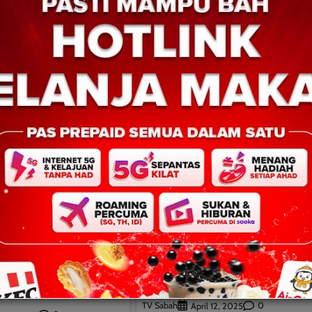
BERITA AM
NASIONAL
Gempa Bumi di Luar Lingk
IK
Api Pasifik, Myanmar dan
ak Hentikan Campur
Sabah sebagai realiti yang
ekutuan, Tuntut
menggerunkan
ak Sabah
TV Sabah
0
April 12, 2025