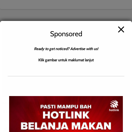
Sponsored
Ready to get noticed? Advertise with us!
Klik gambar untuk maklumat lanjut
BERITA TOP 2
UNCATEGORIZED
Kiandee pertahan kerusi Beluran
TV Sabah
0
October 19, 2022