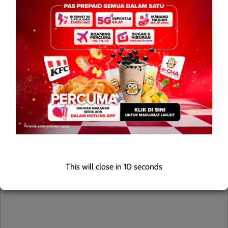
Kiandee pertahan kerusi Beluran SANDAKAN: Naib Presiden
Parti Pribumi Bersatu Malaysia (Bersatu) Datuk Seri Dr Ronald
Kiandee bersedia mempertahankan kerusi Parlimen di Beluran
menjelang Pilihan […]
Leave a Reply
Your email address will not be published.
Required fields are
marked
*
This will close in
9
seconds
Comment
*