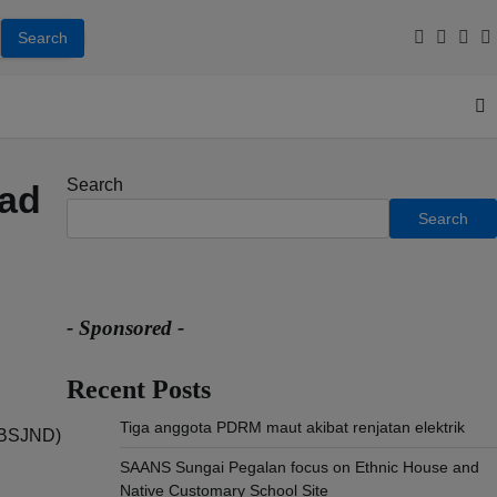
Facebook
Youtub
Inst
T
Search
had
Search
- Sponsored -
Recent Posts
Tiga anggota PDRM maut akibat renjatan elektrik
 (BSJND)
SAANS Sungai Pegalan focus on Ethnic House and
Native Customary School Site