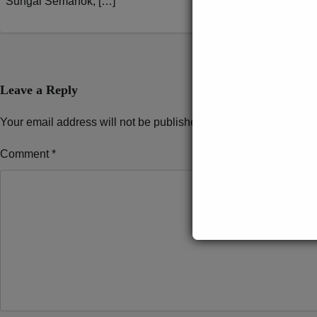
Sungai Semanok, […]
Pengairan dan S
selepas […]
Leave a Reply
Your email address will not be published.
Required fields are 
Comment
*