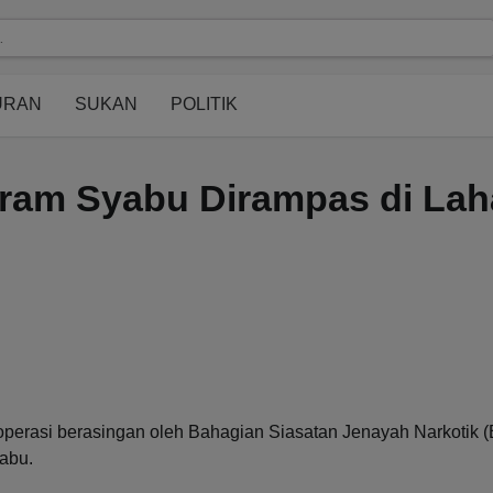
modal-check
URAN
SUKAN
POLITIK
 Gram Syabu Dirampas di La
 operasi berasingan oleh Bahagian Siasatan Jenayah Narkotik
abu.