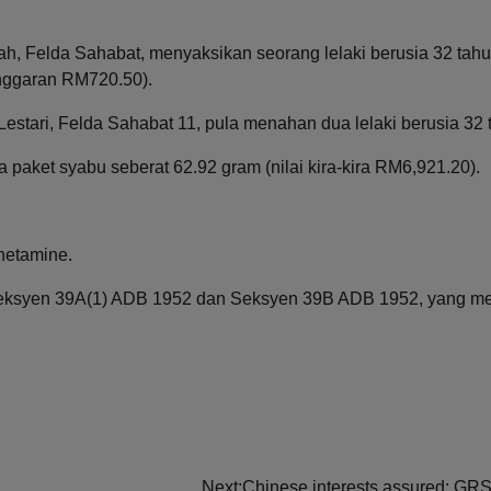
ah, Felda Sahabat, menyaksikan seorang lelaki berusia 32 tah
anggaran RM720.50).
estari, Felda Sahabat 11, pula menahan dua lelaki berusia 32 
paket syabu seberat 62.92 gram (nilai kira-kira RM6,921.20).
hetamine.
h Seksyen 39A(1) ADB 1952 dan Seksyen 39B ADB 1952, yang 
Next:
Chinese interests assured: GRS