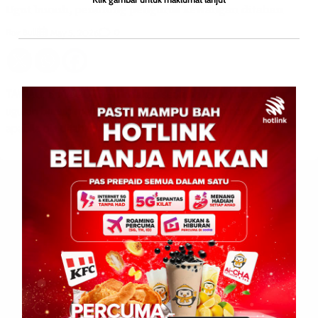
Ugut bunuh, penolong pengurus kewangan ditahan
Ray Bull
0
May 5, 2026
TAWAU: 5 Mei 2026 – Tindakan seorang lelaki menghantar
ugutan bunuh melalui aplikasi WhatsApp membawa padah
apabila dia ditahan polis dalam satu operasi di sekitar […]
Leave a Reply
Your email address will not be published.
Required fields are
marked
*
Comment
*