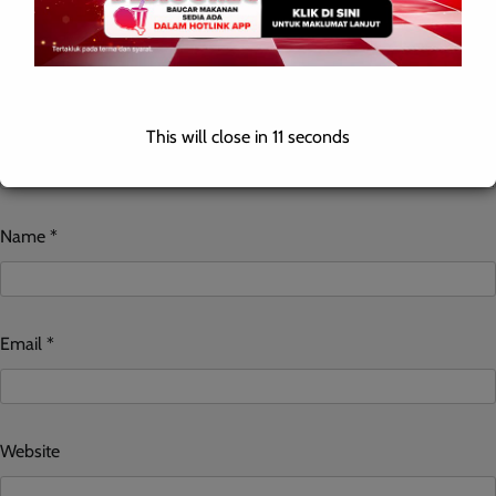
This will close in
10
seconds
Name
*
Email
*
Website