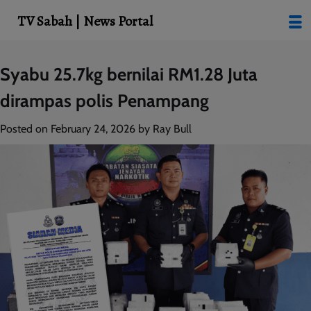
modal-check
TV Sabah | News Portal
Skip
Syabu 25.7kg bernilai RM1.28 Juta
to
dirampas polis Penampang
content
Posted on
February 24, 2026
by
Ray Bull