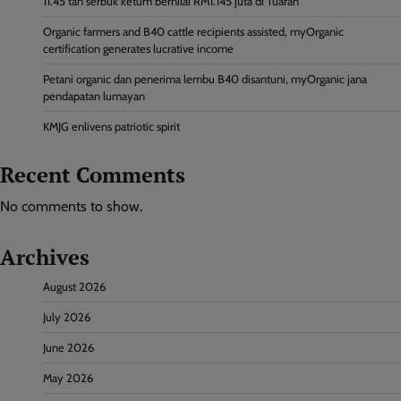
11.45 tan serbuk ketum bernilai RM1.145 juta di Tuaran
Organic farmers and B40 cattle recipients assisted, myOrganic
certification generates lucrative income
Petani organic dan penerima lembu B40 disantuni, myOrganic jana
pendapatan lumayan
KMJG enlivens patriotic spirit
Recent Comments
No comments to show.
Archives
August 2026
July 2026
June 2026
May 2026