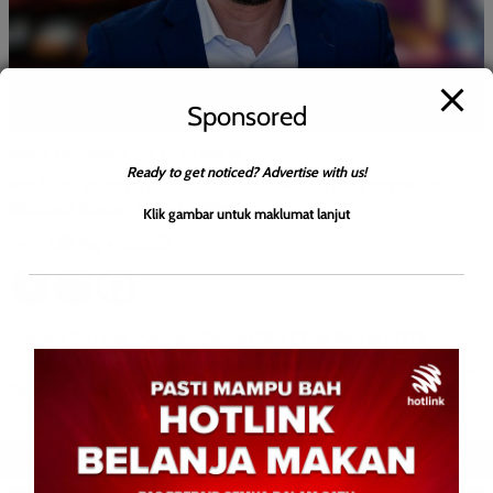
Sponsored
BERITA AM
BERITA TOP 1
NASIONAL
Ready to get noticed? Advertise with us!
Pindaan Baharu Ordinan Buruh Sabah dan Sarawak
Berkuat Kuasa Mulai 1 Mei
Klik gambar untuk maklumat lanjut
David E.
0
May 4, 2025
Menteri Sumber Manusia, Steven Sim Chee Keong KOTA
KINABALU: Akta Pindaan Ordinan Buruh Sabah 2025 dan Akta
Pindaan Ordinan Buruh Sarawak 2025 mula berkuat kuasa […]