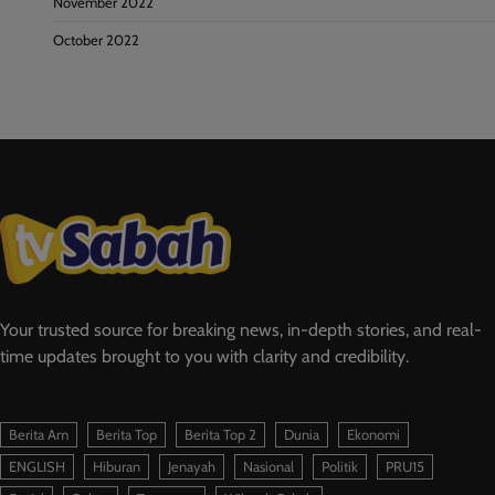
November 2022
October 2022
Your trusted source for breaking news, in-depth stories, and real-
time updates brought to you with clarity and credibility.
Berita Am
Berita Top
Berita Top 2
Dunia
Ekonomi
ENGLISH
Hiburan
Jenayah
Nasional
Politik
PRU15