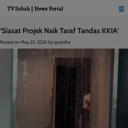
modal-check
TV Sabah | News Portal
Skip
‘Siasat Projek Naik Taraf Tandas KKIA’
to
content
Posted on
May 22, 2026
by
jacyntha