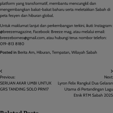
platform yang transformatif, membantu mencungkil dan
mengembangkan bakat-bakat baharu serta meletakkan Sabah di
peta fesyen dan hiburan global.
Untuk maklumat lanjut dan perkembangan terkini, ikuti: Instagram:
@breezemagazine, Facebook: Breeze mag, atau melalui email:
breezeborneo@gmail.com, atau hubungi terus nombor telefon:
019-813 8180
Posted in
Berita Am
,
Hiburan
,
Tempatan
,
Wilayah Sabah
Post
Previous:
Next:
navigation
SERUAN AKAR UMBI UNTUK
Lyron Felix Rangkul Dua Gelaran
GRS TANDING SOLO PRN17
Utama di Pertandingan Lagu
Etnik RTM Sabah 2025
Related Posts