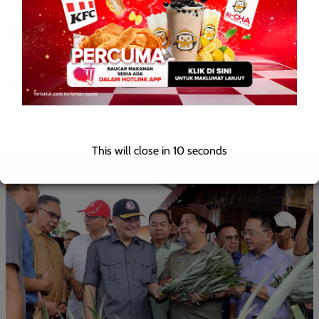
Jacyntha
0
April 10, 2026
TENOM – Daerah Tenom terus mengukuhkan reputasinya
sebagai penyumbang bakat sukan berbakat di Sabah apabila
dua atlet muda berjaya melayakkan diri ke Kejohanan Merentas
Desa […]
This will close in
9
seconds