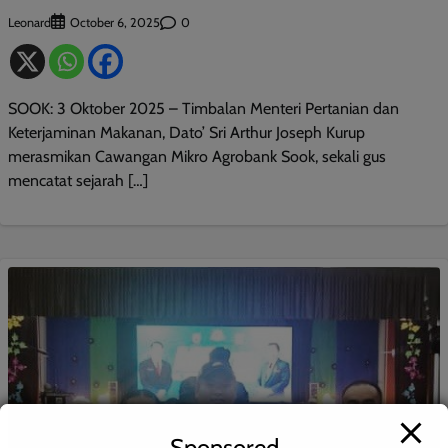
Leonard
0
October 6, 2025
SOOK: 3 Oktober 2025 – Timbalan Menteri Pertanian dan
Keterjaminan Makanan, Dato’ Sri Arthur Joseph Kurup
merasmikan Cawangan Mikro Agrobank Sook, sekali gus
mencatat sejarah […]
Sponsored