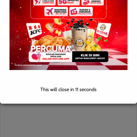
KENINGAU: 6 Mei 2026 – Seramai 280 peserta Kursus Sehari
Penanaman Halia Fertigasi Kaedah Moden yang berlangsung di
Dewan Serbaguna Kolam Resort Keningau (KRK) hari […]
Leave a Reply
Your email address will not be published.
Required fields are
marked
*
Comment
*
This will close in
10
seconds