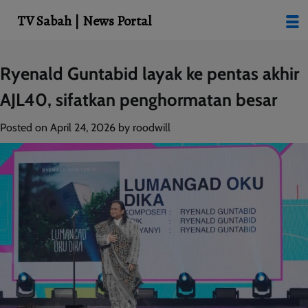
modal-check
TV Sabah | News Portal
Skip
Ryenald Guntabid layak ke pentas akhir
to
AJL40, sifatkan penghormatan besar
content
Posted on
April 24, 2026
by
roodwill