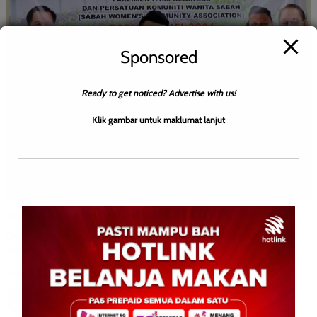
Sponsored
Ready to get noticed? Advertise with us!
Klik gambar untuk maklumat lanjut
BERITA AM
EKONOMI
WILAYAH SABAH
Dedah potensi komoditi global kepada 280 peserta
kursus halia
David E.
0
May 6, 2026