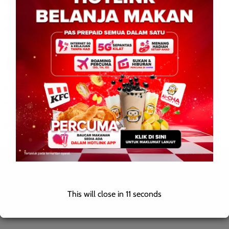
BERITA AM
WILAYAH SABAH
NCMS dilancar, JHEANS perkasa pendigitalan
mahkamah adat
Roodwill
0
May 5, 2026
KOTA KINABALU: 5 Mei 2026 – Native Court Management
System (NCMS) dilancarkan untuk pendaftaran perkahwinan di
semua Mahkamah Anak Negeri Sabah, sekali gus memperkukuh
pendigitalan […]
Leave a Reply
This will close in
10
seconds
Your email address will not be published.
Required fields are
marked
*