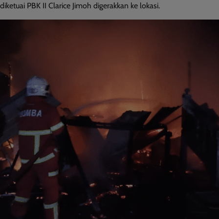
diketuai PBK II Clarice Jimoh digerakkan ke lokasi.