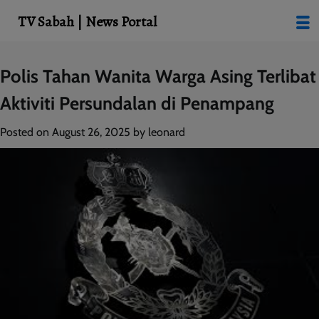
modal-check
TV Sabah | News Portal
Skip
Polis Tahan Wanita Warga Asing Terlibat
to
Aktiviti Persundalan di Penampang
content
Posted on
August 26, 2025
by
leonard