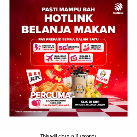
Leave a Reply
Your email address will not be published.
Required fields are
marked
*
Comment
*
Name
*
This will close in
10
seconds