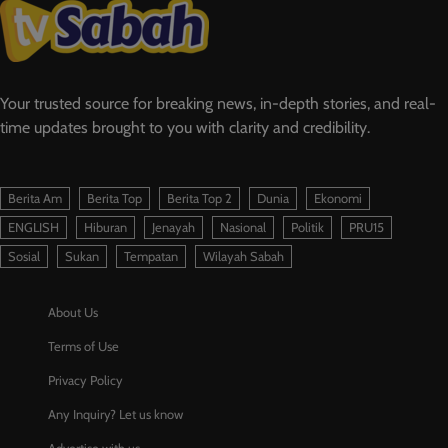
Your trusted source for breaking news, in-depth stories, and real-
time updates brought to you with clarity and credibility.
Berita Am
Berita Top
Berita Top 2
Dunia
Ekonomi
ENGLISH
Hiburan
Jenayah
Nasional
Politik
PRU15
Sosial
Sukan
Tempatan
Wilayah Sabah
About Us
Terms of Use
Privacy Policy
Any Inquiry? Let us know