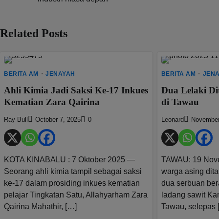
navigation
Related Posts
BERITA AM
JENAYAH
BERITA AM
JEN
Ahli Kimia Jadi Saksi Ke-17 Inkues
Dua Lelaki Di
Kematian Zara Qairina
di Tawau
Ray Bull
October 7, 2025
0
Leonard
November
KOTA KINABALU : 7 Oktober 2025 —
TAWAU: 19 Nove
Seorang ahli kimia tampil sebagai saksi
warga asing dita
ke-17 dalam prosiding inkues kematian
dua serbuan ber
pelajar Tingkatan Satu, Allahyarham Zara
ladang sawit K
Qairina Mahathir, […]
Tawau, selepas 