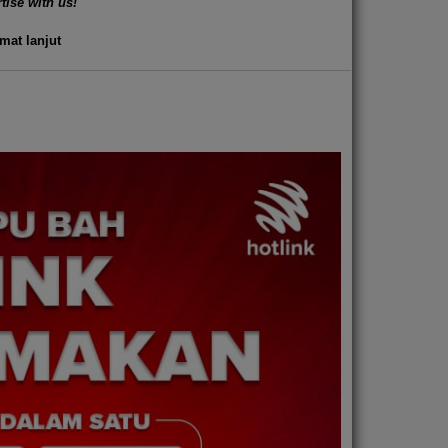
tise with us!
mat lanjut