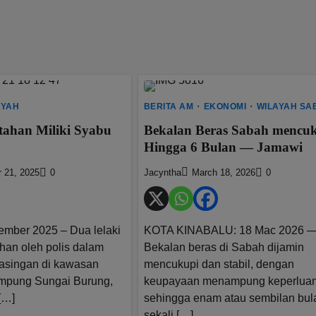
AYAH
BERITA AM
EKONOMI
WILAYAH SA
tahan Miliki Syabu
Bekalan Beras Sabah mencu
Hingga 6 Bulan — Jamawi
 21, 2025
0
Jacyntha
March 18, 2026
0
mber 2025 – Dua lelaki
KOTA KINABALU: 18 Mac 2026 
han oleh polis dalam
Bekalan beras di Sabah dijamin
asingan di kawasan
mencukupi dan stabil, dengan
ampung Sungai Burung,
keupayaan menampung keperluan
[…]
sehingga enam atau sembilan bul
sekali […]