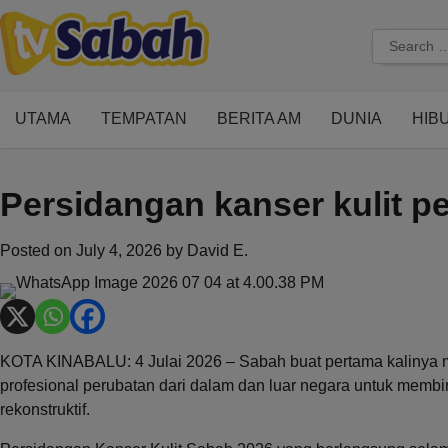
Skip
to
Search
content
for:
UTAMA
TEMPATAN
BERITA AM
DUNIA
HIB
Persidangan kanser kulit p
Posted on
July 4, 2026
by
David E.
KOTA KINABALU: 4 Julai 2026 – Sabah buat pertama kalinya 
profesional perubatan dari dalam dan luar negara untuk mem
rekonstruktif.