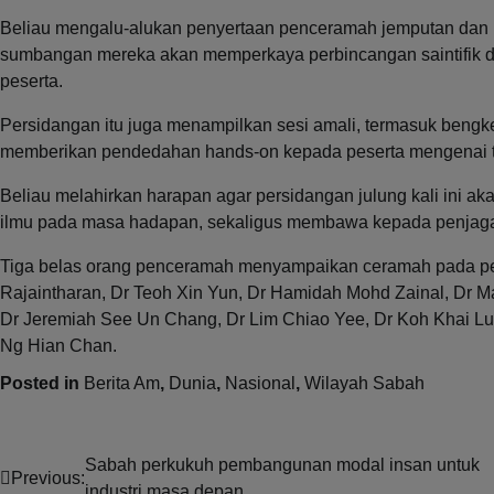
Beliau mengalu-alukan penyertaan penceramah jemputan dan p
sumbangan mereka akan memperkaya perbincangan saintifik d
peserta.
Persidangan itu juga menampilkan sesi amali, termasuk bengke
memberikan pendedahan hands-on kepada peserta mengenai 
Beliau melahirkan harapan agar persidangan julung kali ini a
ilmu pada masa hadapan, sekaligus membawa kepada penjagaan p
Tiga belas orang penceramah menyampaikan ceramah pada pers
Rajaintharan, Dr Teoh Xin Yun, Dr Hamidah Mohd Zainal, Dr M
Dr Jeremiah See Un Chang, Dr Lim Chiao Yee, Dr Koh Khai Lu
Ng Hian Chan.
Posted in
Berita Am
,
Dunia
,
Nasional
,
Wilayah Sabah
Sabah perkukuh pembangunan modal insan untuk
Post
Previous:
industri masa depan