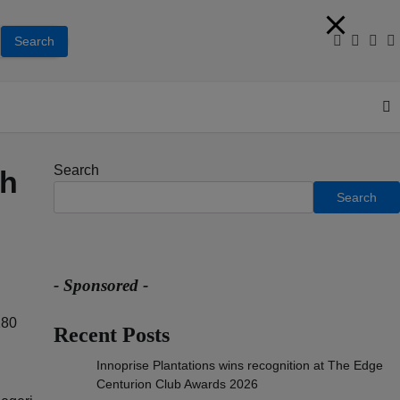
Facebook
Youtub
Inst
T
Search
ah
Search
- Sponsored -
180
Recent Posts
Innoprise Plantations wins recognition at The Edge
Centurion Club Awards 2026