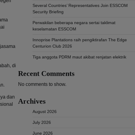
egeri
Several Countries’ Representatives Join ESSCOM
Security Briefing
sama
Perwakilan beberapa negara sertai taklimat
ai
keselamatan ESSCOM
Innoprise Plantations raih pengiktirafan The Edge
rjasama
Centurion Club 2026
Tiga anggota PDRM maut akibat renjatan elektrik
abah, di
Recent Comments
No comments to show.
n.
nya dan
Archives
sional
August 2026
July 2026
June 2026