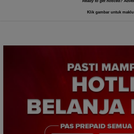
Ready to get noticed? Adver
Klik gambar untuk maklu