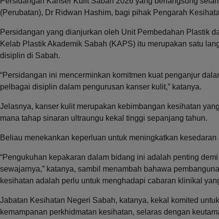
Persidangan Kanser Kulit Sabah 2026 yang berlangsung selama
(Perubatan), Dr Ridwan Hashim, bagi pihak Pengarah Kesihata
Persidangan yang dianjurkan oleh Unit Pembedahan Plastik da
Kelab Plastik Akademik Sabah (KAPS) itu merupakan satu lan
disiplin di Sabah.
“Persidangan ini mencerminkan komitmen kuat penganjur dala
pelbagai disiplin dalam pengurusan kanser kulit,” katanya.
Jelasnya, kanser kulit merupakan kebimbangan kesihatan yang
mana tahap sinaran ultraungu kekal tinggi sepanjang tahun.
Beliau menekankan keperluan untuk meningkatkan kesedaran a
“Pengukuhan kepakaran dalam bidang ini adalah penting dem
sewajarnya,” katanya, sambil menambah bahawa pembangunan 
kesihatan adalah perlu untuk menghadapi cabaran klinikal yan
Jabatan Kesihatan Negeri Sabah, katanya, kekal komited untuk m
kemampanan perkhidmatan kesihatan, selaras dengan keutamaa