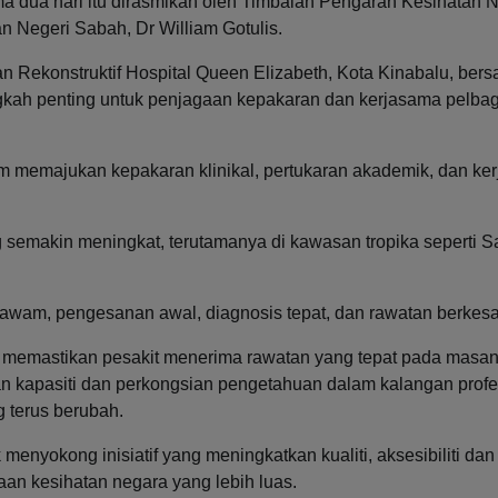
 dua hari itu dirasmikan oleh Timbalan Pengarah Kesihatan N
n Negeri Sabah, Dr William Gotulis.
n Rekonstruktif Hospital Queen Elizabeth, Kota Kinabalu, ber
gkah penting untuk penjagaan kepakaran dan kerjasama pelbag
m memajukan kepakaran klinikal, pertukaran akademik, dan ke
 semakin meningkat, terutamanya di kawasan tropika seperti S
wam, pengesanan awal, diagnosis tepat, dan rawatan berkesa
i memastikan pesakit menerima rawatan yang tepat pada masa
kapasiti dan perkongsian pengetahuan dalam kalangan profe
g terus berubah.
enyokong inisiatif yang meningkatkan kualiti, aksesibiliti dan
n kesihatan negara yang lebih luas.