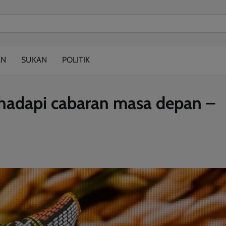
modal-check
AN
SUKAN
POLITIK
hadapi cabaran masa depan –