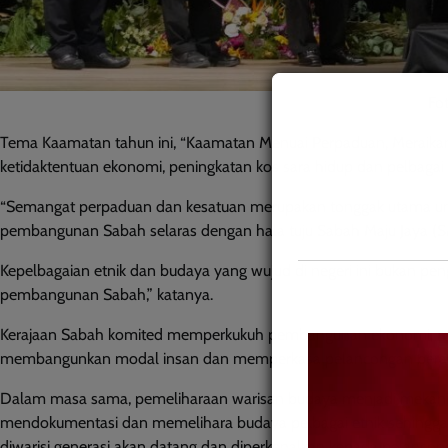
Fo
Tema Kaamatan tahun ini, “Kaamatan Menuai Perpaduan, Meraika
ketidaktentuan ekonomi, peningkatan kos sara hidup dan pelbagai 
“Semangat perpaduan dan kesatuan merupakan tonggak utama un
pembangunan Sabah selaras dengan hala tuju Sabah Maju Jaya (S
Kepelbagaian etnik dan budaya yang wujud di negeri ini bukan pe
pembangunan Sabah,” katanya.
Kerajaan Sabah komited memperkukuh pembangunan ekonomi, men
membangunkan modal insan dan memperkasa pelancongan beras
Dalam masa sama, pemeliharaan warisan budaya menjadi mekani
mendokumentasi dan memelihara budaya pelbagai etnik sehingga 
diwarisi generasi akan datang dan diperkenalkan kepada pelancon