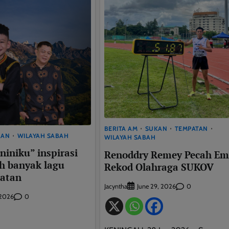
This will close in
9
seconds
BERITA AM
SUKAN
TEMPATAN
RAN
WILAYAH SABAH
WILAYAH SABAH
iniku” inspirasi
Renoddry Remey Pecah Em
ih banyak lagu
Rekod Olahraga SUKOV
atan
Jacyntha
0
June 29, 2026
0
 2026