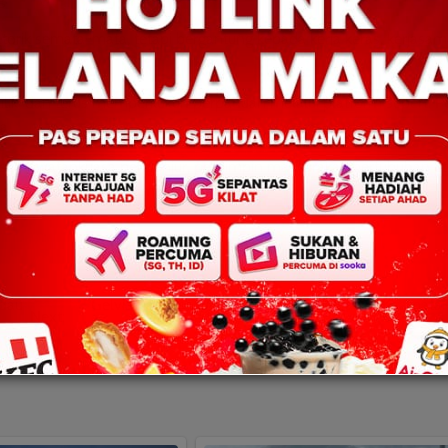
orik semata-mata, tetapi bergantung kepada kerja keras, kerjasam
negeri.
liki dan terus memperkukuh perpaduan melalui platform seperti P
a.
uk jawatankuasa penganjur, pemimpin masyarakat, pertubuhan etn
n sambutan Pesta Kaamatan tahun ini.
adau
Gelvia Vanessa dinobatkan Unduk Ngadau Kaamata
Next: