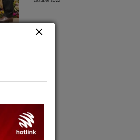
October 2022
uk
n
erus