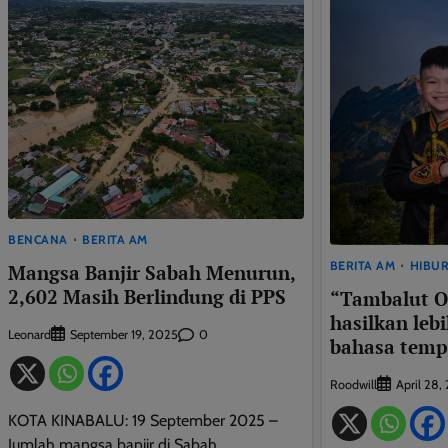
BENCANA
BERITA AM
BERITA AM
HIBU
Mangsa Banjir Sabah Menurun,
2,602 Masih Berlindung di PPS
“Tambalut On
hasilkan leb
Leonard
0
September 19, 2025
bahasa temp
Roodwill
April 28,
KOTA KINABALU: 19 September 2025 –
Jumlah mangsa banjir di Sabah