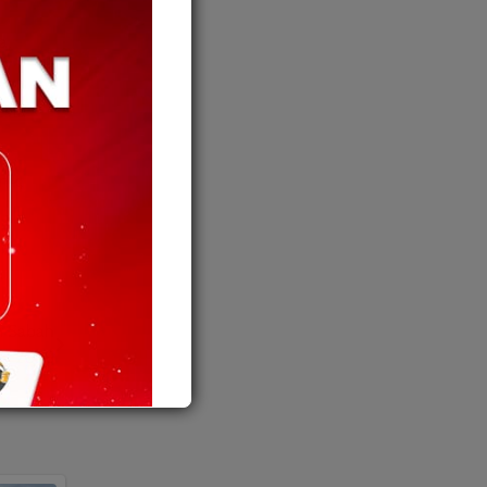
a,
esta
ik,
n Sabah
2026