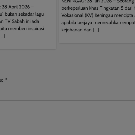
KENINGAU: 28 Jun 2026 – Seorang 
28 April 2026 –
berkeperluan khas Tingkatan 5 dari K
u” bukan sekadar lagu
Vokasional (KV) Keningau mencipta 
tan TV Sabah ini ada
apabila berjaya memecahkan empat
aitu memberi inspirasi
kejohanan dan […]
[…]
ked
*