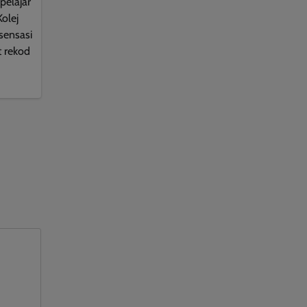
pelajar
olej
sensasi
 rekod