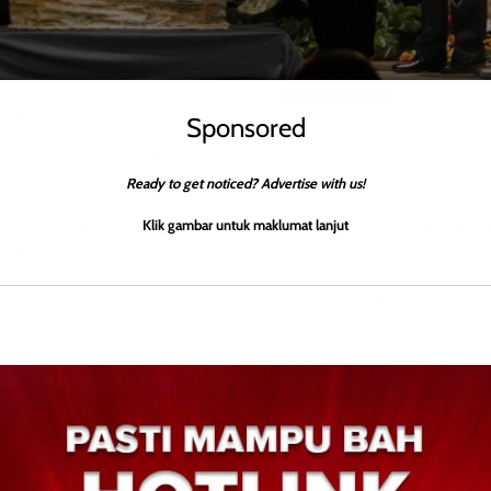
to – David E
Sponsored
n Keharmonian”, amat bertepatan dengan cabaran semasa termas
isu global yang memerlukan rakyat terus bersatu.
Ready to get noticed? Advertise with us!
tuk kita bergerak maju bersama demi memastikan kesinambunga
Klik gambar untuk maklumat lanjut
MJ).
nghalang, sebaliknya menjadi asas kepada penyatuan rakyat dan
ingkatkan peluang pekerjaan, memajukan sektor pertanian,
askan budaya.
sme memperkukuh perpaduan dan identiti rakyat Sabah. Usaha
tahun 2030 sedang dilaksanakan bagi memastikan khazanah ini t
g.