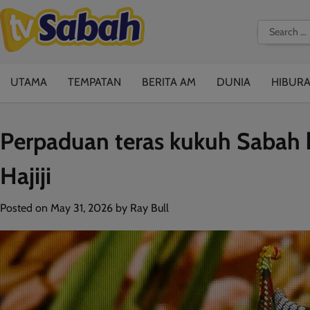
Skip
to
Search
content
for:
UTAMA
TEMPATAN
BERITA AM
DUNIA
HIBUR
Perpaduan teras kukuh Sabah 
Hajiji
Posted on
May 31, 2026
by
Ray Bull