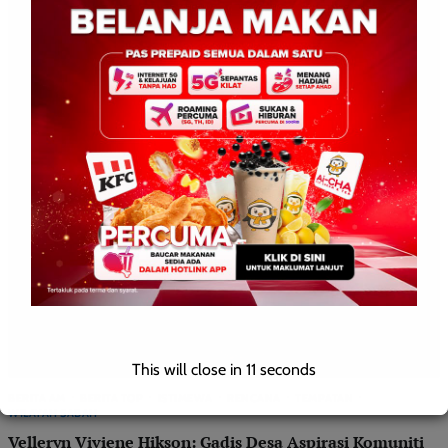
This will close in
10
seconds
BERITA AM
BERITA TOP
ISTIMEWA
RENCANA
TEMPATAN
WILAYAH SABAH
Velleryn Viviene Hikson: Gadis Desa Aspirasi Komuniti