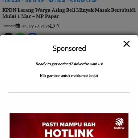
BERITA AM
BERITA TOP
NASIONAL
WILAYAH SABAH
KPDN Larang Warga Asing Beli Minyak Masak Bersubsidi
Mulai 1 Mac – MP Papar
Leonard
0
January 29, 2026
Sponsored
KUALA LUMPUR: 29 Januari 2026 — Warga asing tidak
dibenarkan membeli minyak masak paket bersubsidi mulai 1
Ready to get noticed? Advertise with us!
Mac, kata Menteri Perdagangan Dalam Negeri dan Kos […]
Klik gambar untuk maklumat lanjut