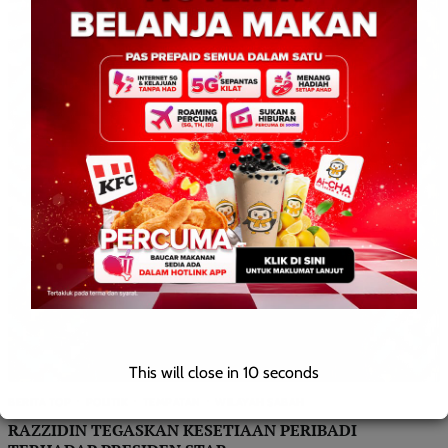
This will close in
9
seconds
BERITA TOP
POLITIK
TEMPATAN
WILAYAH SABAH
RAZZIDIN TEGASKAN KESETIAAN PERIBADI