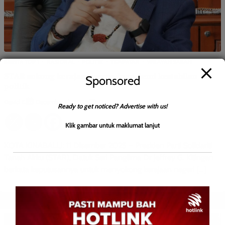
BERITA TOP 1
NASIONAL
POLITIK
TEMPATAN
WILAYAH SABAH
STAR sokong kerajaan perpaduan demi kestabilan
Sponsored
politik
David E.
0
December 12, 2025
Ready to get noticed? Advertise with us!
Klik gambar untuk maklumat lanjut
KOTA KINABALU: 11 Disember 2025 – Presiden Parti Solidariti
Tanah Airku (STAR), Datuk Seri Panglima Dr Jeffrey G. Kitingan
berkata keputusannya untuk menyokong kerajaan negeri […]