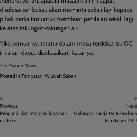
Menurut Alfian, apabila masalah air ini dapat
diselesaikan beliau akan meminta sekali lagi kepada
pihak berkaitan untuk membuat penilaian sekali lagi
ke atas takungan-takungan air.
“Jika semuanya teratur dalam masa terdekat isu OC
ini akan dapat diselesaikan,” katanya.
– Tv Sabah News
Posted in
Tempatan
,
Wilayah Sabah
Post
Previous:
Next:
navigation
Pengundi diminta tolak fahaman
Golongan muda tentukan hala
ekstrem
tuju dalam PRU