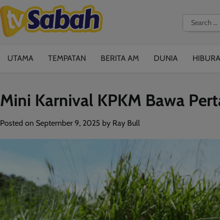
Skip
to
Search
content
for:
UTAMA
TEMPATAN
BERITA AM
DUNIA
HIBUR
Mini Karnival KPKM Bawa Per
Posted on
September 9, 2025
by
Ray Bull