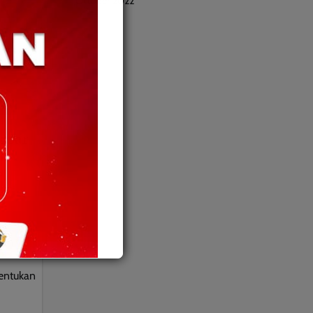
October 2022
cabar
a
aan
entukan