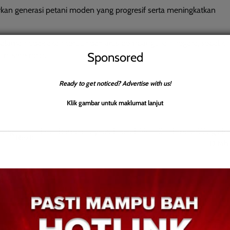
rkan generasi petani moden yang progresif serta meningkatkan
alaman tidak akan tercicir dari arus pembangunan negara, sebalik
Sponsored
mi setempat.
Ready to get noticed? Advertise with us!
Klik gambar untuk maklumat lanjut
nang
Polis Rampas Syabu Lebih RM6,000, Empat Warga In
Next:
Ditah