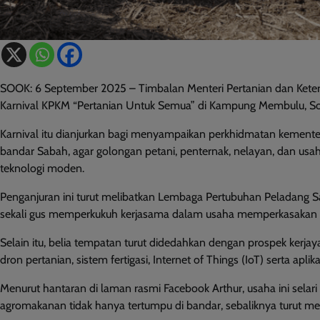
SOOK: 6 September 2025 – Timbalan Menteri Pertanian dan Keter
Karnival KPKM “Pertanian Untuk Semua” di Kampung Membulu, Sook,
Karnival itu dianjurkan bagi menyampaikan perkhidmatan kementer
bandar Sabah, agar golongan petani, penternak, nelayan, dan us
teknologi moden.
Penganjuran ini turut melibatkan Lembaga Pertubuhan Peladang 
sekali gus memperkukuh kerjasama dalam usaha memperkasakan k
Selain itu, belia tempatan turut didedahkan dengan prospek kerj
dron pertanian, sistem fertigasi, Internet of Things (IoT) serta aplik
Menurut hantaran di laman rasmi Facebook Arthur, usaha ini sel
agromakanan tidak hanya tertumpu di bandar, sebaliknya turut 