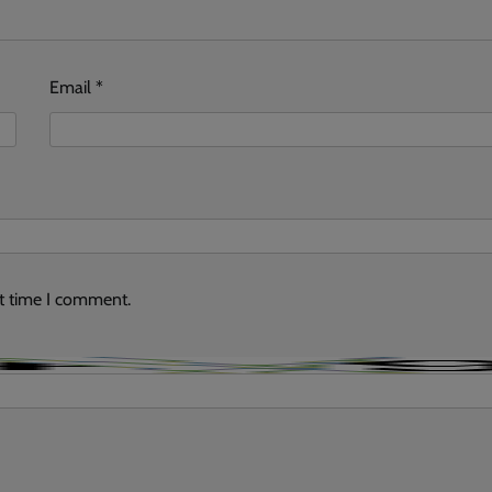
Email
*
xt time I comment.