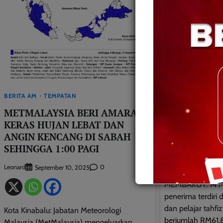
BERITA AM
BERITA AM
TEMPATAN
614 asnaf da
terima bant
METMALAYSIA BERI AMARAN
Membakut
KERAS HUJAN LEBAT DAN
ANGIN KENCANG DI SABAH
Leonard
March 15,
SEHINGGA 1:00 PAGI
Leonard
0
September 10, 2025
MEMBAKUT: 14 M
penerima terdiri
dan pelajar tahf
Kota Kinabalu: Jabatan Meteorologi
berjumlah RM61,8
Malaysia (MetMalaysia) mengeluarkan