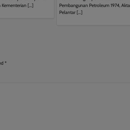
Pembangunan Petroleum 1974, Akta
 Kementerian […]
Pelantar […]
ked
*
This will close in
10
seconds