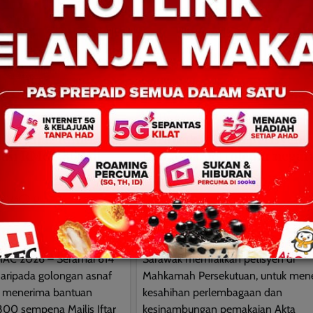
BERITA AM
BERITA TOP
NASIONAL
Sarawak failkan petisyen 
n pelajar tahfiz
tiga akta petroleum negar
uan RM61,800 di
David E.
0
February 24, 2026
0
 2026
KUCHING: 24 Februari 2026 – Keraj
Sarawak memfailkan petisyen di
AC 2026 – Seramai 614
Mahkamah Persekutuan, untuk men
 daripada golongan asnaf
kesahihan perlembagaan dan
iz menerima bantuan
kesinambungan pemakaian Akta
00 sempena Majlis Iftar