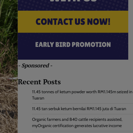
- Sponsored -
Recent Posts
11.45 tonnes of ketum powder worth RM1.145m seized in
Tuaran
11.45 tan serbuk ketum bernilai RM1.145 juta di Tuaran
Organic farmers and B40 cattle recipients assisted,
myOrganic certification generates lucrative income