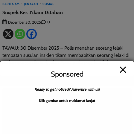
BERITA AM
JENAYAH
SOSIAL
Suspek Kes Tikam Ditahan
0
December 30, 2025
TAWAU: 30 Disember 2025 – Polis menahan seorang lelaki
tempatan susulan insiden tikam membabitkan seorang lelaki di
perkampungan Batu 4, Jalan Apas, pada pagi hari […]
Sponsored
Ready to get noticed? Advertise with us!
Klik gambar untuk maklumat lanjut