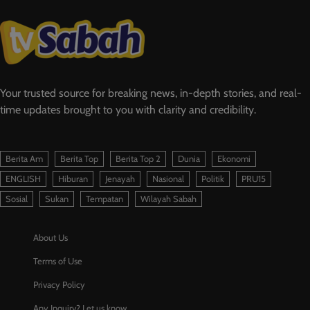
Your trusted source for breaking news, in-depth stories, and real-
time updates brought to you with clarity and credibility.
Berita Am
Berita Top
Berita Top 2
Dunia
Ekonomi
ENGLISH
Hiburan
Jenayah
Nasional
Politik
PRU15
Sosial
Sukan
Tempatan
Wilayah Sabah
About Us
Terms of Use
Privacy Policy
Any Inquiry? Let us know