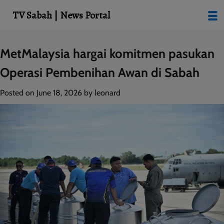
modal-check
TV Sabah | News Portal
Skip
MetMalaysia hargai komitmen pasukan
to
Operasi Pembenihan Awan di Sabah
content
Posted on
June 18, 2026
by
leonard