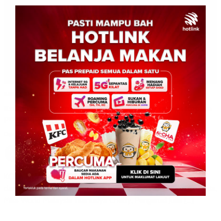
BERITA AM
BERITA TOP
DUNIA
WILAYAH SABAH
Kunjungan Hormat Miss World ke Istana pupuk impian
penganjuran Festival Miss World di Sabah
David E.
0
February 10, 2026
KOTA KINABALU: 10 Februari 2026 – Delegasi berprofil tinggi
dari Pertubuhan Miss World, termasuk Miss World Opal Suchata,
Miss World Malaysia Taanusiya Chetty, Pengerusi Julia […]