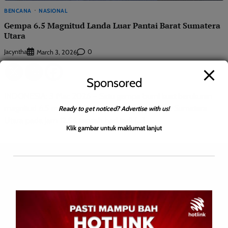
BENCANA
NASIONAL
Gempa 6.5 Magnitud Landa Luar Pantai Barat Sumatera
Utara
Jacyntha
0
March 3, 2026
Sponsored
INDONESIA: 3 Mac 2026 – Satu gempa bumi kuat berukuran
magnitud 6.5 melanda kawasan luar pantai barat Sumatera
Ready to get noticed? Advertise with us!
Utara pada jam 12.56 tengah hari tadi […]
Klik gambar untuk maklumat lanjut
Leave a Reply
Your email address will not be published.
Required fields are
marked
*