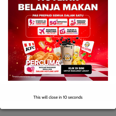
Comment
*
Name
*
Email
*
This will close in
9
seconds