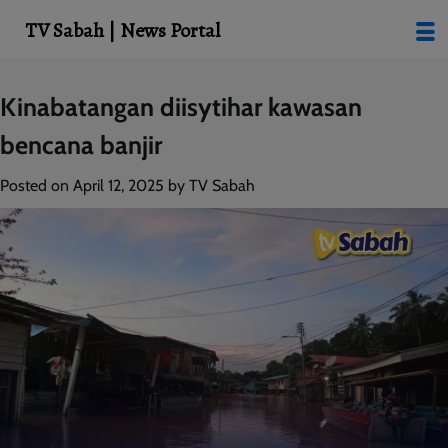
modal-check
TV Sabah | News Portal
Skip
Kinabatangan diisytihar kawasan
to
bencana banjir
content
Posted on
April 12, 2025
by
TV Sabah