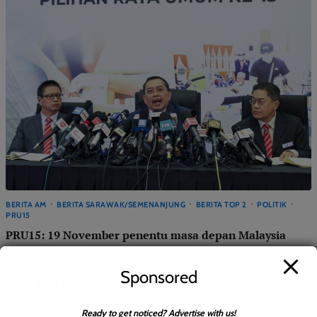
BERITA AM
BERITA SARAWAK/SEMENANJUNG
BERITA TOP 2
POLITIK
PRU15
PRU15: 19 November penentu masa depan Malaysia
TV Sabah
0
October 21, 2022
Sponsored
Ready to get noticed? Advertise with us!