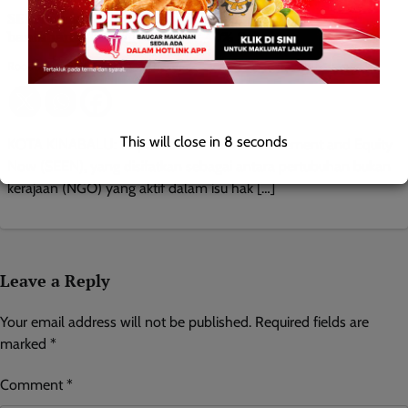
SEEN desak Ketua Menteri bawa ke DUN usul rasmi
bantahan penangguhan hak 40% Sabah
Roodwill
0
April 1, 2026
This will close in
7
seconds
KOTA KINABALU: 1 April 2026 – Sabah Entitlement and Equity
Now (SEEN), yang disifatkan sebagai antara pertubuhan bukan
kerajaan (NGO) yang aktif dalam isu hak […]
Leave a Reply
Your email address will not be published.
Required fields are
marked
*
Comment
*