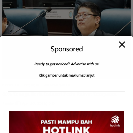
Sponsored
Ready to get noticed? Advertise with us!
Klik gambar untuk maklumat lanjut
BERITA AM
EKONOMI
WILAYAH SABAH
80% Tenaga Kerja Industri Perlu Rakyat Tempatan
Roodwill
0
April 30, 2026
KOTA KINABALU: 30 April 2026 – Sekurang-kurangnya 80