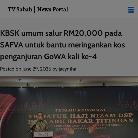
modal-check
TV Sabah | News Portal
Skip
KBSK umum salur RM20,000 pada
to
SAFVA untuk bantu meringankan kos
content
penganjuran GoWA kali ke-4
Posted on
June 29, 2026
by
jacyntha