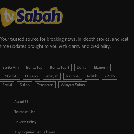
Your trusted source for breaking news, in-depth stories, and real-
time updates brought to you with clarity and credibility.
Berita Am
Berita Top
Berita Top 2
Dunia
Ekonomi
ENGLISH
Hiburan
Jenayah
Nasional
Politik
PRU15
Sosial
Sukan
Tempatan
Wilayah Sabah
About Us
Terms of Use
Privacy Policy
Any Inquiry? Let us know