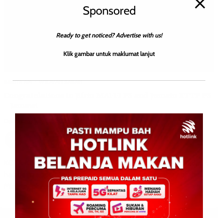
Sponsored
Ready to get noticed? Advertise with us!
Klik gambar untuk maklumat lanjut
BERITA AM
WILAYAH SABAH
Congratulations to Jifrin MAFFI PS and Jumain KTTP PS
– Jamawi
David E.
0
July 25, 2026
KOTA KINABALU: July 25, 2026 – Datuk Jifrin Hj Mohamad, 57,
has been appointed as the new Permanent Secretary of the
Ministry of Agriculture, Fisheries […]