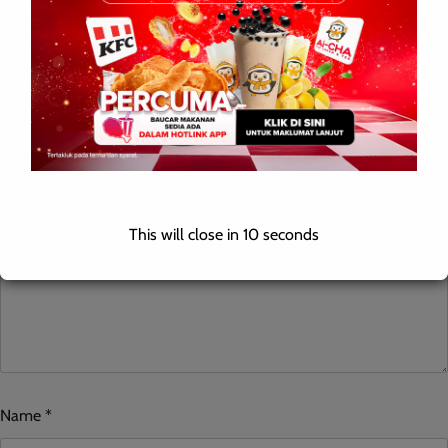
Leave a Reply
Your email address will not be published.
Required fields are
marked
*
Comment
*
This will close in
10
seconds
Name
*