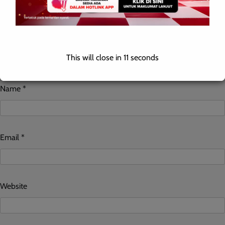
This will close in
10
seconds
Name
*
Email
*
Website