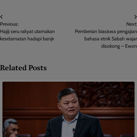
Post
Previous:
Next:
navigation
Hajiji seru rakyat utamakan
Pemberian biasiswa pengajian
keselamatan hadapi banjir
bahasa etnik Sabah wajar
disokong – Ewon
Related Posts