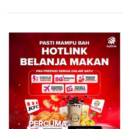
0
February 23, 2026
KOTA KINABALU: 22 Februari 2026 — Negeri Sabah yang kini
mencatat jumlah kes tuberkulosis (tibi) tertinggi di Malaysia
mendorong tindakan lebih agresif pihak berkuasa kesihatan […]
Leave a Reply
Your email address will not be published.
Required fields are
marked
*
Comment
*