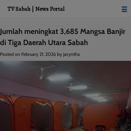
modal-check
TV Sabah | News Portal
Skip
Jumlah meningkat 3,685 Mangsa Banjir
to
di Tiga Daerah Utara Sabah
content
Posted on
February 21, 2026
by
jacyntha