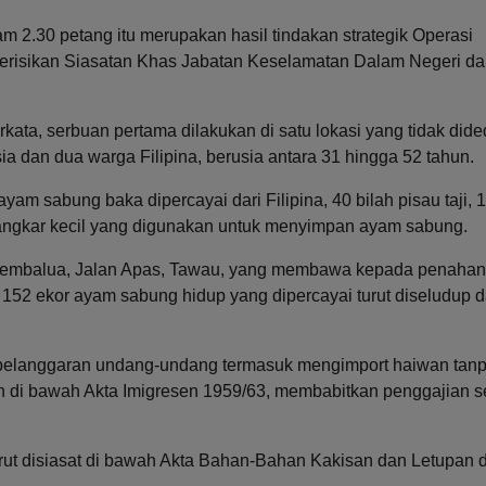
am 2.30 petang itu merupakan hasil tindakan strategik Operasi
erisikan Siasatan Khas Jabatan Keselamatan Dalam Negeri d
ta, serbuan pertama dilakukan di satu lokasi yang tidak did
dan dua warga Filipina, berusia antara 31 hingga 52 tahun.
m sabung baka dipercayai dari Filipina, 40 bilah pisau taji, 
t sangkar kecil yang digunakan untuk menyimpan ayam sabung.
 Membalua, Jalan Apas, Tawau, yang membawa kepada penaha
h 152 ekor ayam sabung hidup yang dipercayai turut diseludup d
ai pelanggaran undang-undang termasuk mengimport haiwan tan
 di bawah Akta Imigresen 1959/63, membabitkan penggajian s
 turut disiasat di bawah Akta Bahan-Bahan Kakisan dan Letupan 