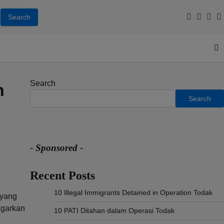
Facebook
Youtub
Inst
T
Search
h
Search
- Sponsored -
Recent Posts
10 Illegal Immigrants Detained in Operation Todak
 yang
ggarkan
10 PATI Ditahan dalam Operasi Todak