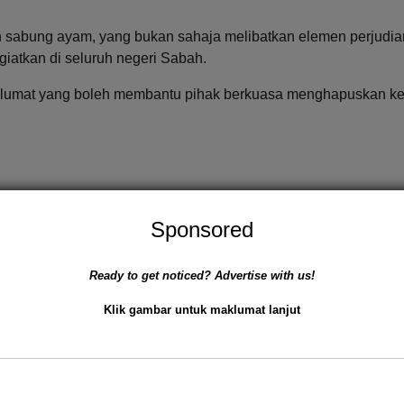
sabung ayam, yang bukan sahaja melibatkan elemen perjudian
giatkan di seluruh negeri Sabah.
lumat yang boleh membantu pihak berkuasa menghapuskan ke
Sponsored
ah
Kepimpinan Sarawak Menjadi Model untuk Sab
Next:
Kepentingan Naratif Sejarah Yang T
Ready to get noticed? Advertise with us!
Klik gambar untuk maklumat lanjut