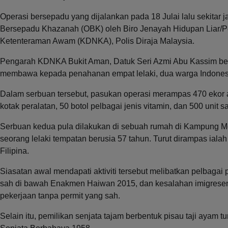
Operasi bersepadu yang dijalankan pada 18 Julai lalu sekitar j
Bersepadu Khazanah (OBK) oleh Biro Jenayah Hidupan Liar/P
Ketenteraman Awam (KDNKA), Polis Diraja Malaysia.
Pengarah KDNKA Bukit Aman, Datuk Seri Azmi Abu Kassim berka
membawa kepada penahanan empat lelaki, dua warga Indonesia 
Dalam serbuan tersebut, pasukan operasi merampas 470 ekor aya
kotak peralatan, 50 botol pelbagai jenis vitamin, dan 500 uni
Serbuan kedua pula dilakukan di sebuah rumah di Kampung
seorang lelaki tempatan berusia 57 tahun. Turut dirampas iala
Filipina.
Siasatan awal mendapati aktiviti tersebut melibatkan pelbag
sah di bawah Enakmen Haiwan 2015, dan kesalahan imigresen
pekerjaan tanpa permit yang sah.
Selain itu, pemilikan senjata tajam berbentuk pisau taji ayam