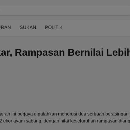
modal-check
URAN
SUKAN
POLITIK
r, Rampasan Bernilai Lebi
erah ini berjaya dipatahkan menerusi dua serbuan berasingan
 ekor ayam sabung, dengan nilai keseluruhan rampasan dian