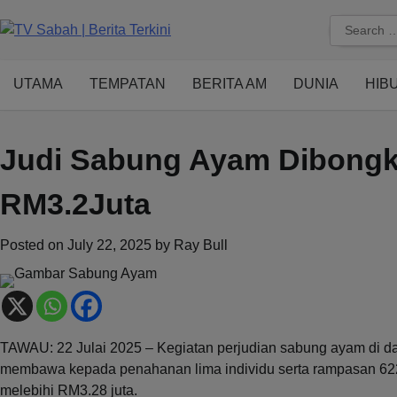
Skip
Search
to
for:
content
UTAMA
TEMPATAN
BERITA AM
DUNIA
HIB
Judi Sabung Ayam Dibongka
RM3.2Juta
Posted on
July 22, 2025
by
Ray Bull
TAWAU: 22 Julai 2025 – Kegiatan perjudian sabung ayam di da
membawa kepada penahanan lima individu serta rampasan 622
melebihi RM3.28 juta.