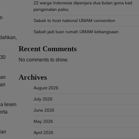
22 warga Indonesia dipenjara dua bulan guna kad
pengenalan palsu
an
Sabah to host national IJMAM convention
Sabah jadi tuan rumah IJMAM kebangsaan
edahkan,
Recent Comments
130
No comments to show.
Archives
nan
ari
August 2026
July 2026
pa lesen
June 2026
erta
May 2026
dan
April 2026