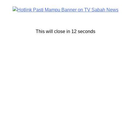
TAN
WILAYAH SABAH
JENAYAH
isyaki Membuat
Lelaki Ditahan Bersama Sya
su Projek RM6,000
Bernilai RM1,250 di Putatan
M
Leonard
October 28, 2025
0
This will close in
11
seconds
r 11, 2025
0
PUTATAN: 28 Oktober 2025 – Ba
0 September 2025 –
Siasatan Jenayah Narkotik (BSJN)
elibatkan projek
Pejabat Polis Daerah (IPD) Pen
awasan dan penanaman
berjaya menahan seorang lelaki
rnilai kira-kira
tempatan berusia 41 tahun yang [
wa kepada penahanan
ah […]