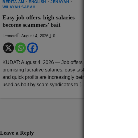
BERITA AM
ENGLISH
JENAYAH
JENAYAH
TEMPA
WILAYAH SABAH
Dua Pesara D
Easy job offers, high salaries
Tuntutan Pal
become scammers’ bait
Ditahan SPR
Leonard
August 4, 2026
0
Ray Bull
Septembe
KUDAT: August 4, 2026 — Job offers
LAHAD DATU: 1
promising lucrative salaries, easy tasks,
Tuntutan palsu m
and quick profits are increasingly being
pembersihan k
used as bait by scam syndicates to […]
kelapa tacunan be
RM6,000 memba
dua pesara sebu
Leave a Reply